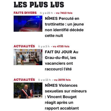
LES PLUS LUS
FAITS DIVERS
Il y a 23 h
•
vu 7413 fois
NÎMES Percuté en
trottinette : un jeune
non identifié décède
cette nuit
ACTUALITÉS
Il y a 3 h
•
vu 4735 fois
FAIT DU JOUR Au
Grau-du-Roi, les
vacanciers ont
raccourci l'été
ACTUALITÉS
Il y a 13 h
•
vu 2078 fois
NÎMES Violences
sexuelles sur mineurs
: Vincent Bouget
réagit après un
rapport accablant