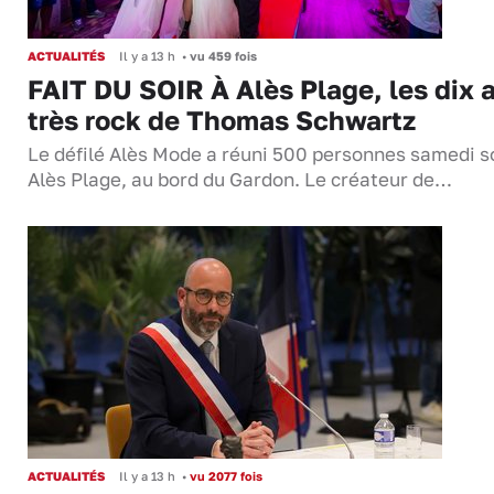
ACTUALITÉS
Il y a 13 h
•
vu 459 fois
FAIT DU SOIR À Alès Plage, les dix 
très rock de Thomas Schwartz
Le défilé Alès Mode a réuni 500 personnes samedi so
Alès Plage, au bord du Gardon. Le créateur de…
ACTUALITÉS
Il y a 13 h
•
vu 2077 fois