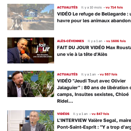
ACTUALITÉS
Il y a 10 mois
•
vu 714 fois
VIDÉO Le refuge de Bellegarde : 
havre pour les animaux abando
ALÈS-CÉVENNES
Il y a 1 an
•
vu 1606 fois
FAIT DU JOUR VIDÉO Max Roust
une vie à la tête d'Alès
ACTUALITÉS
Il y a 1 an
•
vu 557 fois
VIDÉO "Jeudi Tout avec Olivier
Jalaguier" : 80 ans de libération
camps, Insultes sexistes, Chloé
Ridel...
VIDÉOS
Il y a 1 an
•
vu 847 fois
L'INTERVIEW Valère Segal, maire
Pont-Saint-Esprit : "Y a trop d'ar