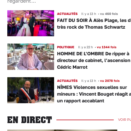
regardent…
ACTUALITÉS
Il y a 13 h
•
vu 460 fois
FAIT DU SOIR À Alès Plage, les d
très rock de Thomas Schwartz
POLITIQUE
Il y a 22 h
•
vu 1344 fois
HOMME DE L’OMBRE De ripper à
directeur de cabinet, l’ascension
Cédric Marrot
ACTUALITÉS
Il y a 13 h
•
vu 2078 fois
NÎMES Violences sexuelles sur
mineurs : Vincent Bouget réagit 
un rapport accablant
EN DIRECT
VOIR P