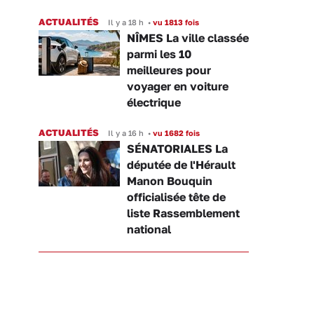
ACTUALITÉS
Il y a 18 h
•
vu 1813 fois
NÎMES La ville classée
parmi les 10
meilleures pour
voyager en voiture
électrique
ACTUALITÉS
Il y a 16 h
•
vu 1682 fois
SÉNATORIALES La
députée de l'Hérault
Manon Bouquin
officialisée tête de
liste Rassemblement
national