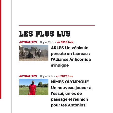
LES PLUS LUS
ACTUALITÉS
Il y a 23 h
•
vu 8716 fois
ARLES Un véhicule
percute un taureau :
l'Alliance Anticorrida
s'indigne
ACTUALITÉS
Il y a 17 h
•
vu 2877 fois
NÎMES OLYMPIQUE
Un nouveau joueur à
l'essai, un ex de
passage et réunion
pour les Antonins