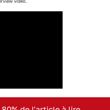
erview vidéo.
 80% de l'article à lire.