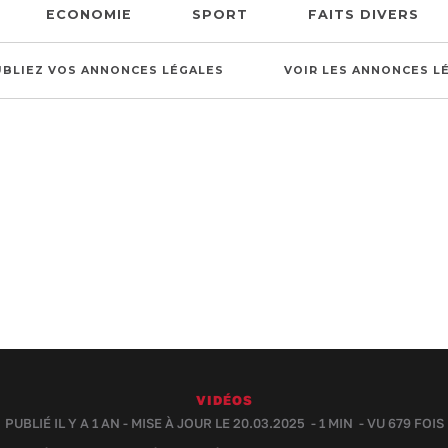
ECONOMIE
SPORT
FAITS DIVERS
UBLIEZ VOS ANNONCES LÉGALES
VOIR LES ANNONCES L
VIDÉOS
PUBLIÉ IL Y A 1 AN - MISE À JOUR LE 20.03.2025 -
1 MIN
- VU 679 FOIS