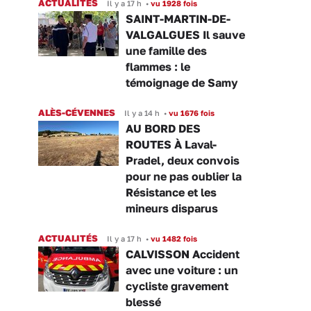
ACTUALITÉS
Il y a 17 h
•
vu 1928 fois
SAINT-MARTIN-DE-
VALGALGUES Il sauve
une famille des
flammes : le
témoignage de Samy
ALÈS-CÉVENNES
Il y a 14 h
•
vu 1676 fois
AU BORD DES
ROUTES À Laval-
Pradel, deux convois
pour ne pas oublier la
Résistance et les
mineurs disparus
ACTUALITÉS
Il y a 17 h
•
vu 1482 fois
CALVISSON Accident
avec une voiture : un
cycliste gravement
blessé