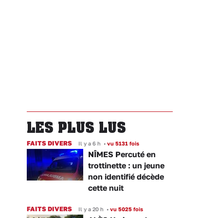
LES PLUS LUS
FAITS DIVERS
Il y a 6 h
•
vu 5131 fois
NÎMES Percuté en
trottinette : un jeune
non identifié décède
cette nuit
FAITS DIVERS
Il y a 20 h
•
vu 5025 fois