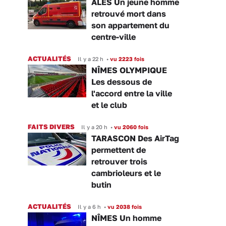
ALÈS Un jeune homme
retrouvé mort dans
son appartement du
centre-ville
ACTUALITÉS
Il y a 22 h
•
vu 2223 fois
NÎMES OLYMPIQUE
Les dessous de
l'accord entre la ville
et le club
FAITS DIVERS
Il y a 20 h
•
vu 2060 fois
TARASCON Des AirTag
permettent de
retrouver trois
cambrioleurs et le
butin
ACTUALITÉS
Il y a 6 h
•
vu 2038 fois
NÎMES Un homme