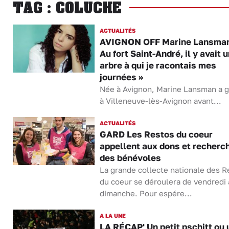
TAG : COLUCHE
ACTUALITÉS
AVIGNON OFF Marine Lansman 
Au fort Saint-André, il y avait 
arbre à qui je racontais mes
journées »
Née à Avignon, Marine Lansman a g
à Villeneuve-lès-Avignon avant...
ACTUALITÉS
GARD Les Restos du coeur
appellent aux dons et recherc
des bénévoles
La grande collecte nationale des R
du coeur se déroulera de vendredi 
dimanche. Pour espére...
A LA UNE
LA RÉCAP' Un petit pschitt ou 