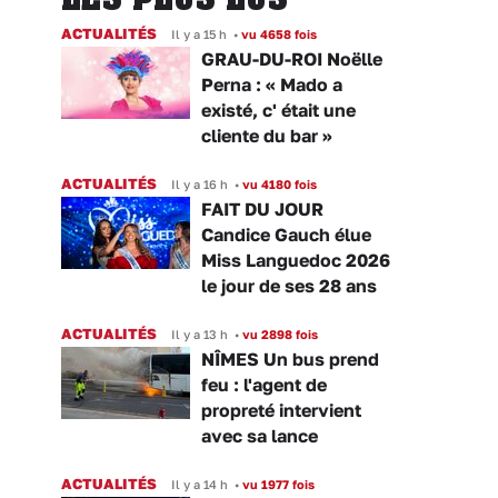
ACTUALITÉS
Il y a 15 h
•
vu 4658 fois
GRAU-DU-ROI Noëlle
Perna : « Mado a
existé, c' était une
cliente du bar »
ACTUALITÉS
Il y a 16 h
•
vu 4180 fois
FAIT DU JOUR
Candice Gauch élue
Miss Languedoc 2026
le jour de ses 28 ans
ACTUALITÉS
Il y a 13 h
•
vu 2898 fois
NÎMES Un bus prend
feu : l'agent de
propreté intervient
avec sa lance
ACTUALITÉS
Il y a 14 h
•
vu 1977 fois