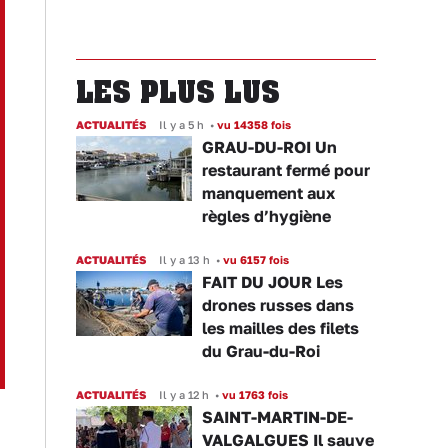
LES PLUS LUS
ACTUALITÉS
Il y a 5 h
•
vu 14358 fois
GRAU-DU-ROI Un
restaurant fermé pour
manquement aux
règles d’hygiène
ACTUALITÉS
Il y a 13 h
•
vu 6157 fois
FAIT DU JOUR Les
drones russes dans
les mailles des filets
du Grau-du-Roi
ACTUALITÉS
Il y a 12 h
•
vu 1763 fois
SAINT-MARTIN-DE-
VALGALGUES Il sauve