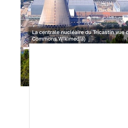
La centrale nucléaire du Tricastin vue
Commons Wikimedia)