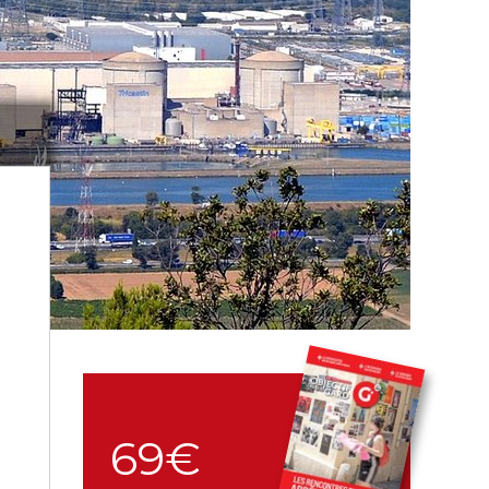
/
69€