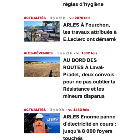
règles d’hygiène
ACTUALITÉS
Il y a 15 h
•
vu 2070 fois
ARLES À Fourchon,
les travaux attribués à
E.Leclerc ont démarré
ALÈS-CÉVENNES
Il y a 21 h
•
vu 1832 fois
AU BORD DES
ROUTES À Laval-
Pradel, deux convois
pour ne pas oublier la
Résistance et les
mineurs disparus
ACTUALITÉS
Il y a 9 h
•
vu 1480 fois
ARLES Enorme panne
d'électricité en cours :
jusqu'à 8 000 foyers
touchés