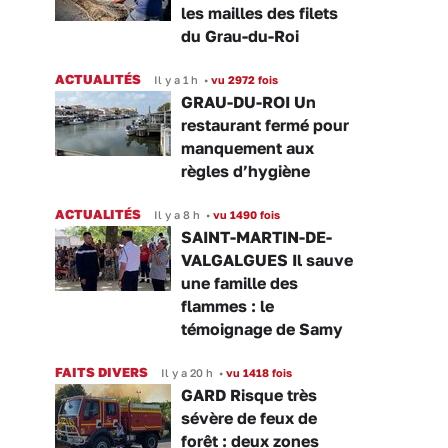
les mailles des filets
du Grau-du-Roi
ACTUALITÉS
Il y a 1 h
•
vu 2972 fois
GRAU-DU-ROI Un
restaurant fermé pour
manquement aux
règles d’hygiène
ACTUALITÉS
Il y a 8 h
•
vu 1490 fois
SAINT-MARTIN-DE-
VALGALGUES Il sauve
une famille des
flammes : le
témoignage de Samy
FAITS DIVERS
Il y a 20 h
•
vu 1418 fois
GARD Risque très
sévère de feux de
forêt : deux zones