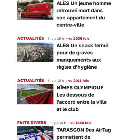
ALÈS Un jeune homme
retrouvé mort dans
son appartement du
centre-ville
ACTUALITÉS
Il y a 19 h
•
vu 2036 fois
ALÈS Un snack fermé
pour de graves
manquements aux
règles d’hygiène
ACTUALITÉS
Il y a 16 h
•
vu 2011 fois
NÎMES OLYMPIQUE
Les dessous de
l'accord entre la ville
et le club
FAITS DIVERS
Il y a 14 h
•
vu 1658 fois
TARASCON Des AirTag
permettent de