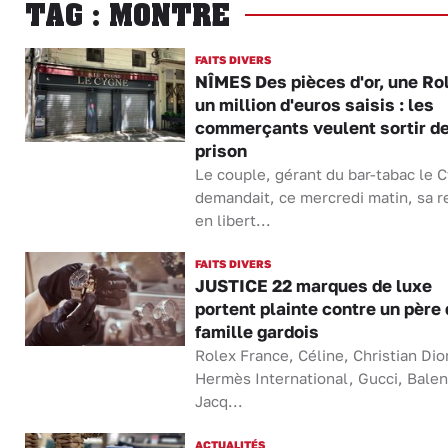
TAG : MONTRE
FAITS DIVERS
NÎMES Des pièces d'or, une Ro
un million d'euros saisis : les
commerçants veulent sortir d
prison
Le couple, gérant du bar-tabac le 
demandait, ce mercredi matin, sa 
en libert...
FAITS DIVERS
JUSTICE 22 marques de luxe
portent plainte contre un père
famille gardois
Rolex France, Céline, Christian Dior
Hermès International, Gucci, Balen
Jacq...
ACTUALITÉS