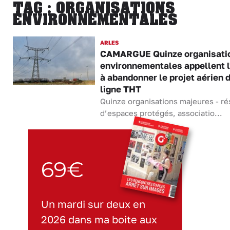
TAG : ORGANISATIONS
ENVIRONNEMENTALES
ARLES
CAMARGUE Quinze organisati
environnementales appellent l
à abandonner le projet aérien 
ligne THT
Quinze organisations majeures - r
d’espaces protégés, associatio...
69€
Un mardi sur deux en
2026 dans ma boite aux