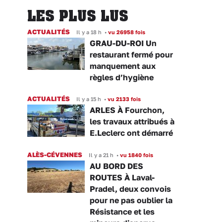
LES PLUS LUS
ACTUALITÉS
Il y a 18 h
•
vu 26958 fois
GRAU-DU-ROI Un
restaurant fermé pour
manquement aux
règles d’hygiène
ACTUALITÉS
Il y a 15 h
•
vu 2133 fois
ARLES À Fourchon,
les travaux attribués à
E.Leclerc ont démarré
ALÈS-CÉVENNES
Il y a 21 h
•
vu 1840 fois
AU BORD DES
ROUTES À Laval-
Pradel, deux convois
pour ne pas oublier la
Résistance et les