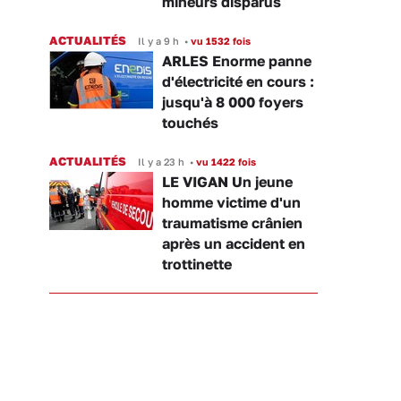
mineurs disparus
ACTUALITÉS
Il y a 9 h
•
vu 1532 fois
ARLES Enorme panne
d'électricité en cours :
jusqu'à 8 000 foyers
touchés
ACTUALITÉS
Il y a 23 h
•
vu 1422 fois
LE VIGAN Un jeune
homme victime d'un
traumatisme crânien
après un accident en
trottinette