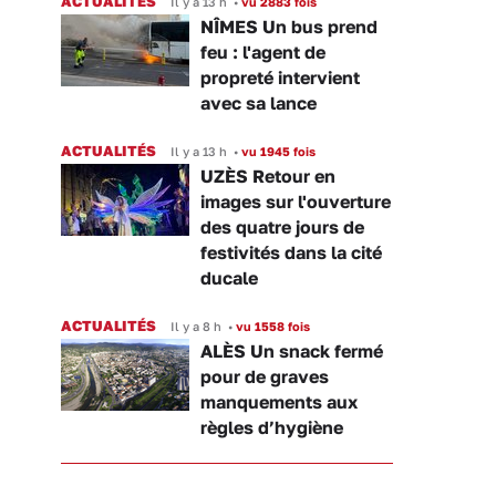
ACTUALITÉS
Il y a 13 h
•
vu 2883 fois
NÎMES Un bus prend
feu : l'agent de
propreté intervient
avec sa lance
ACTUALITÉS
Il y a 13 h
•
vu 1945 fois
UZÈS Retour en
images sur l'ouverture
des quatre jours de
festivités dans la cité
ducale
ACTUALITÉS
Il y a 8 h
•
vu 1558 fois
ALÈS Un snack fermé
pour de graves
manquements aux
règles d’hygiène