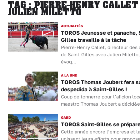
TAG : PIERRE-HENRY CALLET
JULIEN MILETTO
ACTUALITÉS
TOROS Jeunesse et panache, S
Gilles travaille à la tâche
Pierre-Henry Callet, directeur des
de Saint-Gilles avec Julien Miletto,
évoq...
A LA UNE
TOROS Thomas Joubert fera s
despedida à Saint-Gilles !
Coup de tonnerre pour l’aficion loca
maestro Thomas Joubert a décid&e
GARD
TOROS Saint-Gilles se prépar
Cette année encore l’empresa et la
unissent leurs efforts pour propos