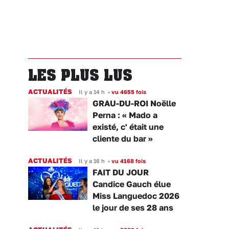
LES PLUS LUS
ACTUALITÉS
Il y a 14 h
•
vu 4655 fois
GRAU-DU-ROI Noëlle
Perna : « Mado a
existé, c' était une
cliente du bar »
ACTUALITÉS
Il y a 16 h
•
vu 4168 fois
FAIT DU JOUR
Candice Gauch élue
Miss Languedoc 2026
le jour de ses 28 ans