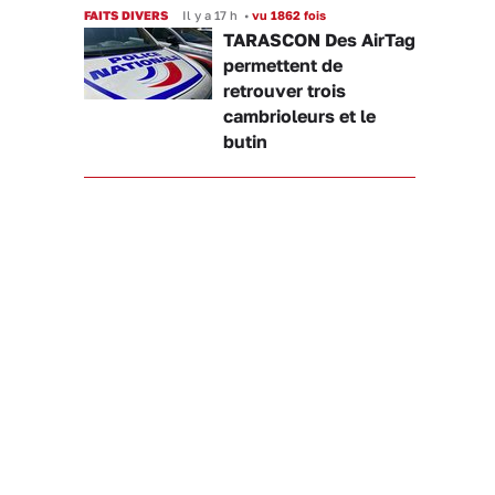
FAITS DIVERS
Il y a 17 h
•
vu 1862 fois
TARASCON Des AirTag
permettent de
retrouver trois
cambrioleurs et le
butin