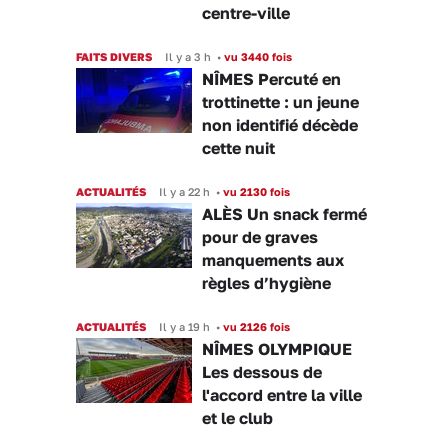
centre-ville
FAITS DIVERS
Il y a 3 h
•
vu 3440 fois
NÎMES Percuté en
trottinette : un jeune
non identifié décède
cette nuit
ACTUALITÉS
Il y a 22 h
•
vu 2130 fois
ALÈS Un snack fermé
pour de graves
manquements aux
règles d’hygiène
ACTUALITÉS
Il y a 19 h
•
vu 2126 fois
NÎMES OLYMPIQUE
Les dessous de
l'accord entre la ville
et le club