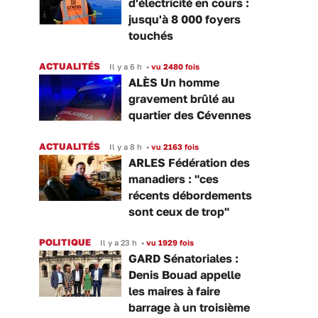
d'électricité en cours :
jusqu'à 8 000 foyers
touchés
ACTUALITÉS
Il y a 6 h
•
vu 2480 fois
ALÈS Un homme
gravement brûlé au
quartier des Cévennes
ACTUALITÉS
Il y a 8 h
•
vu 2163 fois
ARLES Fédération des
manadiers : "ces
récents débordements
sont ceux de trop"
POLITIQUE
Il y a 23 h
•
vu 1929 fois
GARD Sénatoriales :
Denis Bouad appelle
les maires à faire
barrage à un troisième