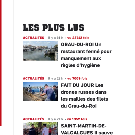
LES PLUS LUS
ACTUALITÉS
Il y a 14 h
•
vu 23712 fois
GRAU-DU-ROI Un
restaurant fermé pour
manquement aux
règles d’hygiène
ACTUALITÉS
Il y a 22 h
•
vu 7009 fois
FAIT DU JOUR Les
drones russes dans
les mailles des filets
du Grau-du-Roi
ACTUALITÉS
Il y a 21 h
•
vu 1952 fois
SAINT-MARTIN-DE-
VALGALGUES Il sauve