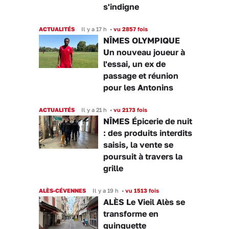
s'indigne
ACTUALITÉS
Il y a 17 h
•
vu 2857 fois
NÎMES OLYMPIQUE
Un nouveau joueur à
l'essai, un ex de
passage et réunion
pour les Antonins
ACTUALITÉS
Il y a 21 h
•
vu 2173 fois
NÎMES Épicerie de nuit
: des produits interdits
saisis, la vente se
poursuit à travers la
grille
ALÈS-CÉVENNES
Il y a 19 h
•
vu 1513 fois
ALÈS Le Vieil Alès se
transforme en
guinguette