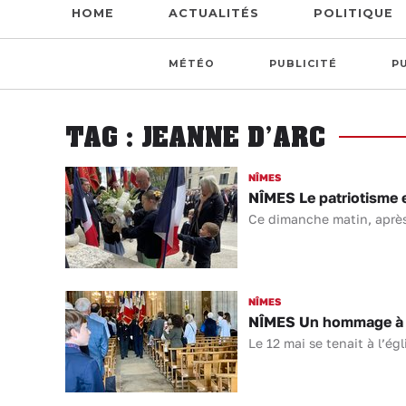
HOME
ACTUALITÉS
POLITIQUE
MÉTÉO
PUBLICITÉ
P
TAG : JEANNE D’ARC
NÎMES
NÎMES Le patriotisme 
Ce dimanche matin, après 
NÎMES
NÎMES Un hommage à Je
Le 12 mai se tenait à l’é