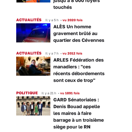
jusqu'à 8 000 foyers
touchés
ACTUALITÉS
Il y a 5 h
•
vu 2020 fois
ALÈS Un homme
gravement brûlé au
quartier des Cévennes
ACTUALITÉS
Il y a 7 h
•
vu 2012 fois
ARLES Fédération des
manadiers : "ces
récents débordements
sont ceux de trop"
POLITIQUE
Il y a 21 h
•
vu 1891 fois
GARD Sénatoriales :
Denis Bouad appelle
les maires à faire
barrage à un troisième
siège pour le RN