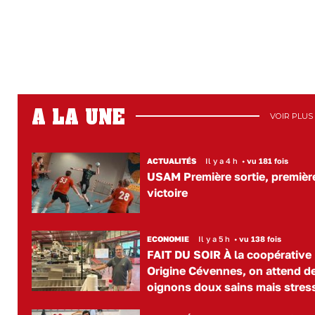
A LA UNE
VOIR PLUS
ACTUALITÉS
Il y a 4 h
•
vu 181 fois
USAM Première sortie, premièr
victoire
ECONOMIE
Il y a 5 h
•
vu 138 fois
FAIT DU SOIR À la coopérative
Origine Cévennes, on attend d
oignons doux sains mais stres