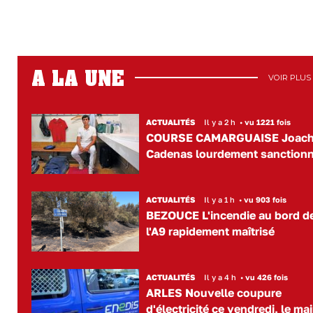
A LA UNE
VOIR PLUS
ACTUALITÉS
Il y a 2 h
•
vu 1221 fois
COURSE CAMARGUAISE Joac
Cadenas lourdement sanction
ACTUALITÉS
Il y a 1 h
•
vu 903 fois
BEZOUCE L'incendie au bord d
l'A9 rapidement maîtrisé
ACTUALITÉS
Il y a 4 h
•
vu 426 fois
ARLES Nouvelle coupure
d'électricité ce vendredi, le mai