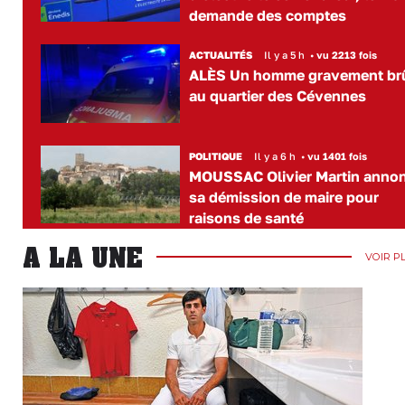
demande des comptes
ACTUALITÉS
Il y a 5 h
•
vu 2213 fois
ALÈS Un homme gravement br
au quartier des Cévennes
POLITIQUE
Il y a 6 h
•
vu 1401 fois
MOUSSAC Olivier Martin anno
sa démission de maire pour
raisons de santé
A LA UNE
VOIR P