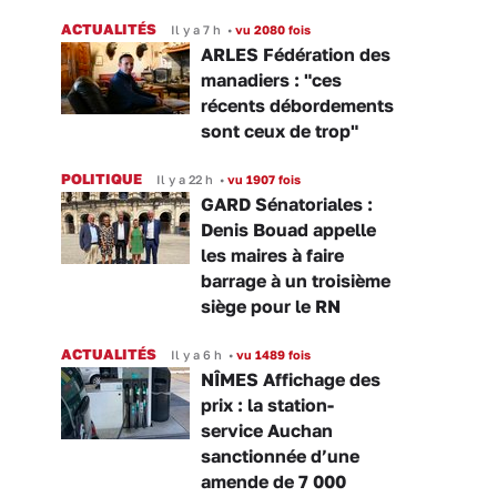
ACTUALITÉS
Il y a 7 h
•
vu 2080 fois
ARLES Fédération des
manadiers : "ces
récents débordements
sont ceux de trop"
POLITIQUE
Il y a 22 h
•
vu 1907 fois
GARD Sénatoriales :
Denis Bouad appelle
les maires à faire
barrage à un troisième
siège pour le RN
ACTUALITÉS
Il y a 6 h
•
vu 1489 fois
NÎMES Affichage des
prix : la station-
service Auchan
sanctionnée d’une
amende de 7 000