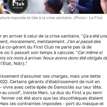
ture imposée et liée à la crise sanitaire. (Photo : Le First
en arriver à celui de la crise sanitaire. "
Ça a été un
ent, moralement, mentalement. J'en ai passé des
 Le co-gérant du First Club ne parle pas là de
 où il passait son temps à calculer. "
Car même si
mis six mois à arriver. Nous avons donc été obligés d
l'État, Ndlr)
.
"
blissement d'assumer ses charges, mais une dette
022. Certains gérants d'établissement de nuit en
- vivre avec cette épée de Damoclès sur leur tête.
e au covid
", insiste Marc. Le duo du First a pu tenir
r fermer cet été alors que les discothèques étaient
t. Mais les contraintes imposées - port du masque et