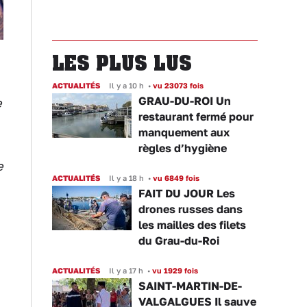
LES PLUS LUS
ACTUALITÉS
Il y a 10 h
•
vu 23073 fois
GRAU-DU-ROI Un
e
restaurant fermé pour
manquement aux
règles d’hygiène
e
ACTUALITÉS
Il y a 18 h
•
vu 6849 fois
FAIT DU JOUR Les
drones russes dans
les mailles des filets
du Grau-du-Roi
ACTUALITÉS
Il y a 17 h
•
vu 1929 fois
SAINT-MARTIN-DE-
VALGALGUES Il sauve