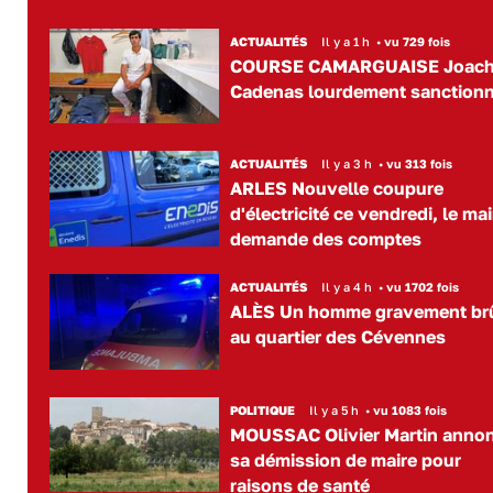
ACTUALITÉS
Il y a 1 h
•
vu 729 fois
COURSE CAMARGUAISE Joac
Cadenas lourdement sanction
ACTUALITÉS
Il y a 3 h
•
vu 313 fois
ARLES Nouvelle coupure
d'électricité ce vendredi, le mai
demande des comptes
ACTUALITÉS
Il y a 4 h
•
vu 1702 fois
ALÈS Un homme gravement br
au quartier des Cévennes
POLITIQUE
Il y a 5 h
•
vu 1083 fois
MOUSSAC Olivier Martin anno
sa démission de maire pour
raisons de santé