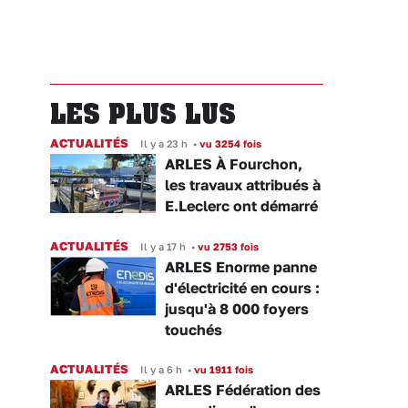
LES PLUS LUS
ACTUALITÉS
Il y a 23 h
•
vu 3254 fois
ARLES À Fourchon,
les travaux attribués à
E.Leclerc ont démarré
ACTUALITÉS
Il y a 17 h
•
vu 2753 fois
ARLES Enorme panne
d'électricité en cours :
jusqu'à 8 000 foyers
touchés
ACTUALITÉS
Il y a 6 h
•
vu 1911 fois
ARLES Fédération des