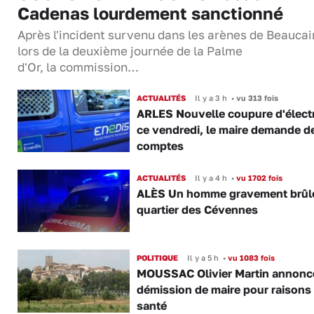
Cadenas lourdement sanctionné
Après l'incident survenu dans les arènes de Beaucai
lors de la deuxième journée de la Palme
d'Or, la commission…
ACTUALITÉS
Il y a 3 h
•
vu 313 fois
ARLES Nouvelle coupure d'électr
ce vendredi, le maire demande d
comptes
ACTUALITÉS
Il y a 4 h
•
vu 1702 fois
ALÈS Un homme gravement brûl
quartier des Cévennes
POLITIQUE
Il y a 5 h
•
vu 1083 fois
MOUSSAC Olivier Martin annonc
démission de maire pour raisons
santé