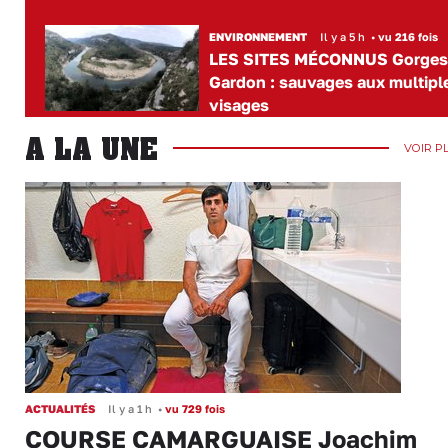
ENVIRONNEMENT
Il y a 5 h
•
vu 216 fois
LES SITES MÉCONNUS Gorges
Gardon : sauvages aux multipl
visages
A LA UNE
VOIR P
ACTUALITÉS
Il y a 1 h
•
vu 729 fois
COURSE CAMARGUAISE Joachim