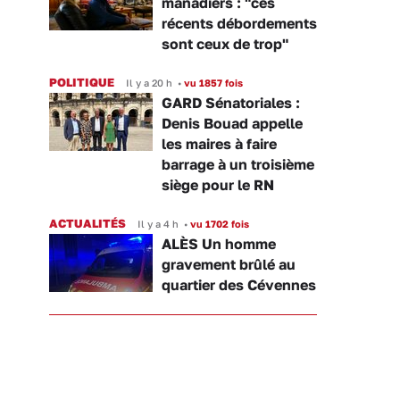
manadiers : "ces
récents débordements
sont ceux de trop"
POLITIQUE
Il y a 20 h
•
vu 1857 fois
GARD Sénatoriales :
Denis Bouad appelle
les maires à faire
barrage à un troisième
siège pour le RN
ACTUALITÉS
Il y a 4 h
•
vu 1702 fois
ALÈS Un homme
gravement brûlé au
quartier des Cévennes