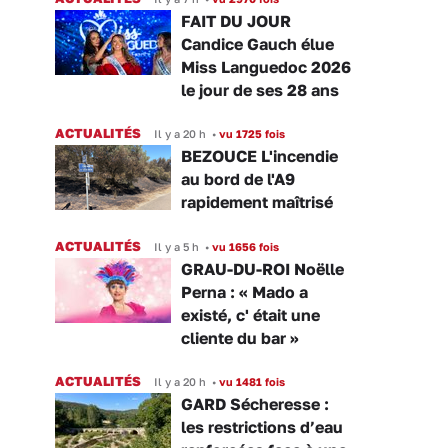
FAIT DU JOUR
Candice Gauch élue
Miss Languedoc 2026
le jour de ses 28 ans
ACTUALITÉS
Il y a 20 h
•
vu 1725 fois
BEZOUCE L'incendie
au bord de l'A9
rapidement maîtrisé
ACTUALITÉS
Il y a 5 h
•
vu 1656 fois
GRAU-DU-ROI Noëlle
Perna : « Mado a
existé, c' était une
cliente du bar »
ACTUALITÉS
Il y a 20 h
•
vu 1481 fois
GARD Sécheresse :
les restrictions d’eau