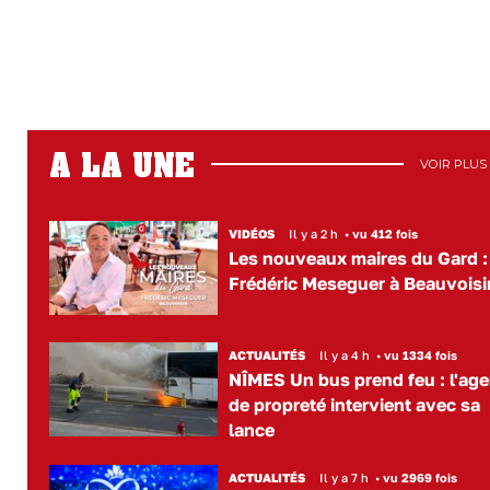
A LA UNE
VOIR PLUS
VIDÉOS
Il y a 2 h
•
vu 412 fois
Les nouveaux maires du Gard :
Frédéric Meseguer à Beauvoisi
ACTUALITÉS
Il y a 4 h
•
vu 1334 fois
NÎMES Un bus prend feu : l'age
de propreté intervient avec sa
lance
ACTUALITÉS
Il y a 7 h
•
vu 2969 fois