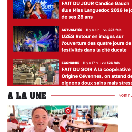
FAIT DU JOUR Candice Gauch
élue Miss Languedoc 2026 le j
de ses 28 ans
ACTUALITÉS
Il y a 4 h
•
vu 225 fois
UZÈS Retour en images sur
l'ouverture des quatre jours de
festivités dans la cité ducale
ECONOMIE
Il y a 17 h
•
vu 526 fois
FAIT DU SOIR À la coopérative
Origine Cévennes, on attend d
oignons doux sains mais stres
A LA UNE
VOIR P