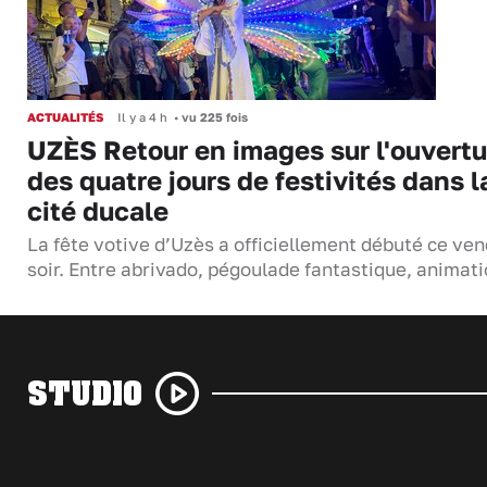
ACTUALITÉS
Il y a 4 h
•
vu 225 fois
UZÈS Retour en images sur l'ouvertu
des quatre jours de festivités dans l
cité ducale
La fête votive d’Uzès a officiellement débuté ce ven
soir. Entre abrivado, pégoulade fantastique, anima
STUDIO