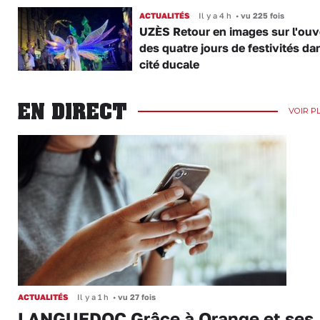
ACTUALITÉS
Il y a 4 h
•
vu 225 fois
UZÈS Retour en images sur l'ouv
des quatre jours de festivités da
cité ducale
EN DIRECT
VOIR P
ACTUALITÉS
Il y a 1 h
•
vu 27 fois
LANGUEDOC Grâce à Orange et ses