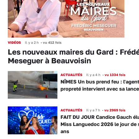
VIDÉOS
Il y a 2 h
•
vu 412 fois
Les nouveaux maires du Gard : Frédé
Meseguer à Beauvoisin
ACTUALITÉS
Il y a 4 h
•
vu 1334 fois
NÎMES Un bus prend feu : l'agent
propreté intervient avec sa lance
ACTUALITÉS
Il y a 7 h
•
vu 2969 fois
FAIT DU JOUR Candice Gauch él
Miss Languedoc 2026 le jour de 
ans