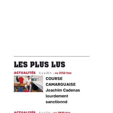
LES PLUS LUS
ACTUALITÉS
Il y a 21 h
•
vu 3712 fois
COURSE
CAMARGUAISE
Joachim Cadenas
lourdement
sanctionné
ACTUALITÉS
Il y a 7 h
•
vu 2970 fois