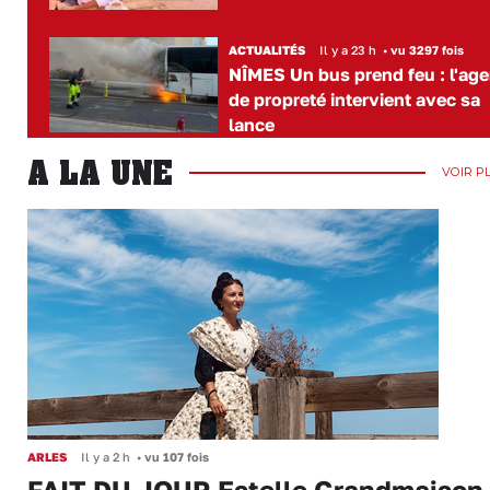
ACTUALITÉS
Il y a 23 h
•
vu 3297 fois
NÎMES Un bus prend feu : l'age
de propreté intervient avec sa
lance
A LA UNE
VOIR P
ARLES
Il y a 2 h
•
vu 107 fois
FAIT DU JOUR Estelle Grandmaison