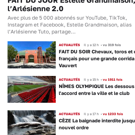
l’Arlésienne 2.0
Avec plus de 5 000 abonnés sur YouTube, TikTok,
Instagram et Facebook, Estelle Grandmaison, alias
l’Arlésienne Tuto, partage…
ACTUALITÉS
Il y a 12 h
•
vu 319 fois
FAIT DU SOIR Chevaux, toros et 
français pour une grande corrida
Vauvert
ACTUALITÉS
Il y a 15 h
•
vu 1911 fois
NÎMES OLYMPIQUE Les dessous
l'accord entre la ville et le club
ACTUALITÉS
Il y a 17 h
•
vu 1233 fois
CÈZE La baignade interdite jusqu
nouvel ordre