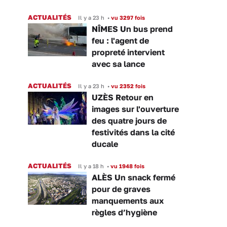
ACTUALITÉS
Il y a 23 h
•
vu 3297 fois
NÎMES Un bus prend
feu : l'agent de
propreté intervient
avec sa lance
ACTUALITÉS
Il y a 23 h
•
vu 2352 fois
UZÈS Retour en
images sur l'ouverture
des quatre jours de
festivités dans la cité
ducale
ACTUALITÉS
Il y a 18 h
•
vu 1948 fois
ALÈS Un snack fermé
pour de graves
manquements aux
règles d’hygiène