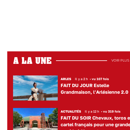
A LA UNE
VOIR PLUS
ARLES
Il y a 2 h
•
vu 107 fois
FAIT DU JOUR Estelle
Grandmaison, l’Arlésienne 2.0
ACTUALITÉS
Il y a 12 h
•
vu 319 fois
FAIT DU SOIR Chevaux, toros e
cartel français pour une grand