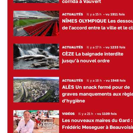
corrida à Vauvert
ACTUALITÉS
Il y a 15 h
•
vu 1911 fois
NÎMES OLYMPIQUE Les desso
de l'accord entre la ville et le c
ACTUALITÉS
Il y a 17 h
•
vu 1233 fois
CÈZE La baignade interdite
jusqu’à nouvel ordre
ACTUALITÉS
Il y a 18 h
•
vu 1948 fois
ALÈS Un snack fermé pour de
graves manquements aux règl
d’hygiène
VIDÉOS
Il y a 21 h
•
vu 1109 fois
Les nouveaux maires du Gard :
Frédéric Meseguer à Beauvoisi