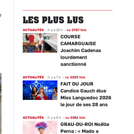
e
LES PLUS LUS
ACTUALITÉS
Il y a 22 h
•
vu 3767 fois
COURSE
CAMARGUAISE
Joachim Cadenas
lourdement
sanctionné
ACTUALITÉS
Il y a 7 h
•
vu 3203 fois
FAIT DU JOUR
Candice Gauch élue
Miss Languedoc 2026
le jour de ses 28 ans
ACTUALITÉS
Il y a 6 h
•
vu 2061 fois
GRAU-DU-ROI Noëlle
Perna : « Mado a