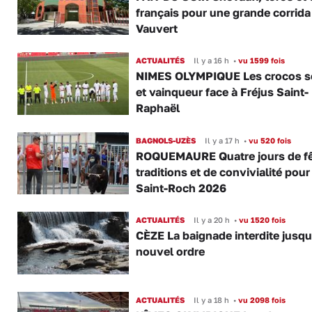
français pour une grande corrida
Vauvert
ACTUALITÉS
Il y a 16 h
•
vu 1599 fois
NIMES OLYMPIQUE Les crocos s
et vainqueur face à Fréjus Saint-
Raphaël
BAGNOLS-UZÈS
Il y a 17 h
•
vu 520 fois
ROQUEMAURE Quatre jours de fê
traditions et de convivialité pour
Saint-Roch 2026
ACTUALITÉS
Il y a 20 h
•
vu 1520 fois
CÈZE La baignade interdite jusqu
nouvel ordre
ACTUALITÉS
Il y a 18 h
•
vu 2098 fois