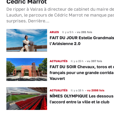
Cédric Marrot
De ripper à Valras à directeur de cabinet du maire d
Laudun, le parcours de Cédric Marrot ne manque pa
surprises. Derrière…
ARLES
Il y a 5 h
•
vu 281 fois
FAIT DU JOUR Estelle Grandmai
l’Arlésienne 2.0
ACTUALITÉS
Il y a 15 h
•
vu 397 fois
FAIT DU SOIR Chevaux, toros et 
français pour une grande corrida
Vauvert
ACTUALITÉS
Il y a 18 h
•
vu 2098 fois
NÎMES OLYMPIQUE Les dessous
l'accord entre la ville et le club