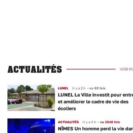
ACTUALITÉS
VOIR P
LUNEL
Il y a 2 h
•
vu 83 fois
LUNEL La Ville investit pour entr
et améliorer le cadre de vie des
écoliers
ACTUALITÉS
Il y a 3 h
•
vu 1548 fois
NÎMES Un homme perd la vie da