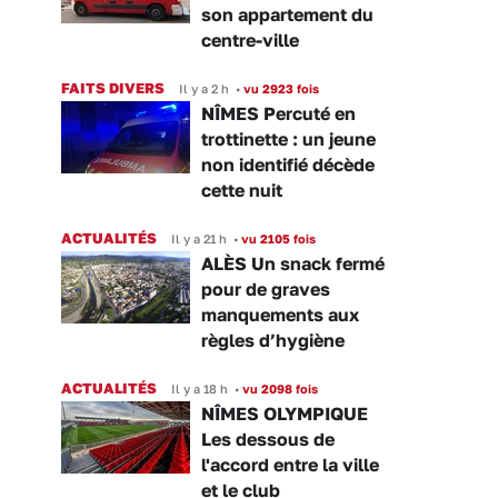
son appartement du
centre-ville
FAITS DIVERS
Il y a 2 h
•
vu 2923 fois
NÎMES Percuté en
trottinette : un jeune
non identifié décède
cette nuit
ACTUALITÉS
Il y a 21 h
•
vu 2105 fois
ALÈS Un snack fermé
pour de graves
manquements aux
règles d’hygiène
ACTUALITÉS
Il y a 18 h
•
vu 2098 fois
NÎMES OLYMPIQUE
Les dessous de
l'accord entre la ville
et le club