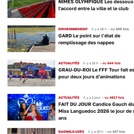
NÎMES OLYMPIQUE Les dessous
l'accord entre la ville et le club
ENVIRONNEMENT
Il y a 18 h
•
vu 305 fois
GARD Le point sur l’état de
remplissage des nappes
ACTUALITÉS
Il y a 19 h
•
vu 644 fois
GRAU-DU-ROI Le FFF Tour fait e
pour deux jours d'animations
ACTUALITÉS
Il y a 1 jour
•
vu 4617 fois
FAIT DU JOUR Candice Gauch él
Miss Languedoc 2026 le jour de 
ans
BAGNOLS-UZÈS
Il y a 20 h
•
vu 167 fois