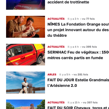
accident de trottinette
ACTUALITÉS
Il y a 3 h
•
vu 77 fois
NÎMES La Fondation Orange sout
un projet innovant autour du des
du théâtre
ACTUALITÉS
Il y a 4 h
•
vu 395 fois
SERNHAC Feu de végétaux : 150
mètres carrés partis en fumée
ARLES
Il y a 5 h
•
vu 281 fois
FAIT DU JOUR Estelle Grandmai
l’Arlésienne 2.0
ACTUALITÉS
Il y a 15 h
•
vu 397 fois
FAIT DU SOIR Chevaux, toros et 