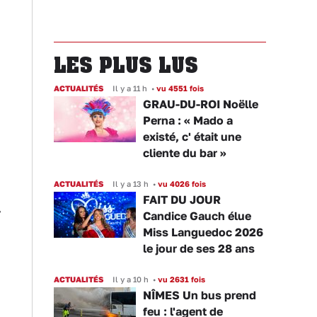
LES PLUS LUS
ACTUALITÉS
Il y a 11 h
•
vu 4551 fois
GRAU-DU-ROI Noëlle
Perna : « Mado a
existé, c' était une
cliente du bar »
ACTUALITÉS
Il y a 13 h
•
vu 4026 fois
FAIT DU JOUR
,
Candice Gauch élue
Miss Languedoc 2026
le jour de ses 28 ans
ACTUALITÉS
Il y a 10 h
•
vu 2631 fois
NÎMES Un bus prend
feu : l'agent de