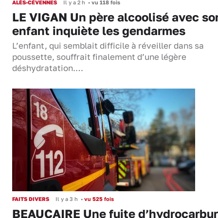
ALÈS-CÉVENNES
Il y a 2 h
•
vu 118 fois
LE VIGAN Un père alcoolisé avec so
enfant inquiète les gendarmes
L’enfant, qui semblait difficile à réveiller dans sa
poussette, souffrait finalement d’une légère
déshydratation.…
FAITS DIVERS
Il y a 3 h
•
vu 525 fois
BEAUCAIRE Une fuite d’hydrocarbu