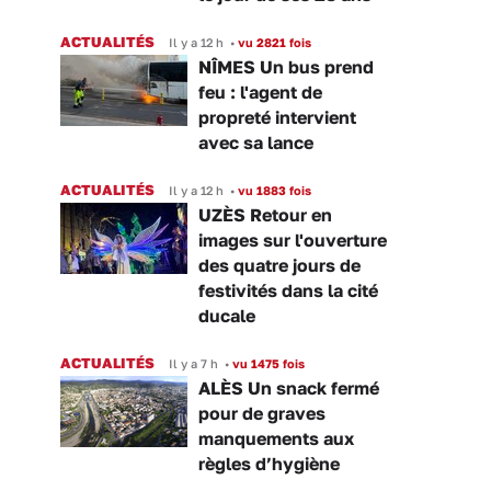
ACTUALITÉS
Il y a 12 h
•
vu 2821 fois
NÎMES Un bus prend
feu : l'agent de
propreté intervient
avec sa lance
ACTUALITÉS
Il y a 12 h
•
vu 1883 fois
UZÈS Retour en
images sur l'ouverture
des quatre jours de
festivités dans la cité
ducale
ACTUALITÉS
Il y a 7 h
•
vu 1475 fois
ALÈS Un snack fermé
pour de graves
manquements aux
règles d’hygiène