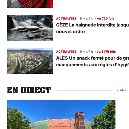
ACTUALITÉS
Il y a 6 h
•
vu 720 fois
CÈZE La baignade interdite jusqu
nouvel ordre
ACTUALITÉS
Il y a 7 h
•
vu 1475 fois
ALÈS Un snack fermé pour de gr
manquements aux règles d’hygi
EN DIRECT
VOIR P