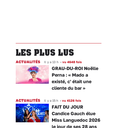
LES PLUS LUS
ACTUALITÉS
Il y a 13 h
•
vu 4648 fois
GRAU-DU-ROI Noëlle
Perna : « Mado a
existé, c' était une
cliente du bar »
ACTUALITÉS
Il y a 15 h
•
vu 4126 fois
FAIT DU JOUR
Candice Gauch élue
Miss Languedoc 2026
le jour de ses 28 ans