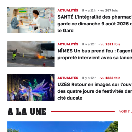
ACTUALITÉS
Il y a 11 h
•
vu 267 fois
SANTÉ L’intégralité des pharmac
garde ce dimanche 9 août 2026 
le Gard
ACTUALITÉS
Il y a 12 h
•
vu 2821 fois
NÎMES Un bus prend feu : l'agent
propreté intervient avec sa lance
ACTUALITÉS
Il y a 12 h
•
vu 1883 fois
UZÈS Retour en images sur l'ouv
des quatre jours de festivités da
cité ducale
A LA UNE
VOIR P