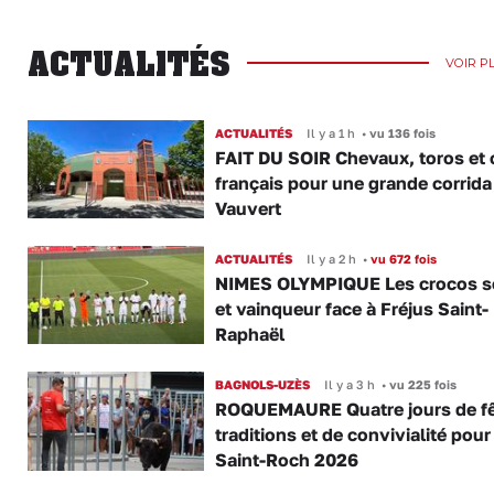
ACTUALITÉS
VOIR P
ACTUALITÉS
Il y a 1 h
•
vu 136 fois
FAIT DU SOIR Chevaux, toros et 
français pour une grande corrida
Vauvert
ACTUALITÉS
Il y a 2 h
•
vu 672 fois
NIMES OLYMPIQUE Les crocos s
et vainqueur face à Fréjus Saint-
Raphaël
BAGNOLS-UZÈS
Il y a 3 h
•
vu 225 fois
ROQUEMAURE Quatre jours de fê
traditions et de convivialité pour
Saint-Roch 2026