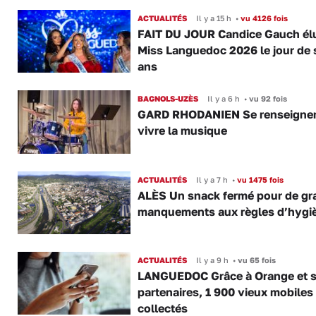
ACTUALITÉS
Il y a 15 h
•
vu 4126 fois
FAIT DU JOUR Candice Gauch él
Miss Languedoc 2026 le jour de 
ans
BAGNOLS-UZÈS
Il y a 6 h
•
vu 92 fois
GARD RHODANIEN Se renseigner,
vivre la musique
ACTUALITÉS
Il y a 7 h
•
vu 1475 fois
ALÈS Un snack fermé pour de gr
manquements aux règles d’hygi
ACTUALITÉS
Il y a 9 h
•
vu 65 fois
LANGUEDOC Grâce à Orange et 
partenaires, 1 900 vieux mobiles
collectés