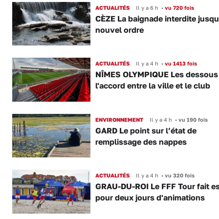
ACTUALITÉS
Il y a 6 h
•
vu 720 fois
CÈZE La baignade interdite jusqu
nouvel ordre
ACTUALITÉS
Il y a 4 h
•
vu 1413 fois
NÎMES OLYMPIQUE Les dessous
l'accord entre la ville et le club
ENVIRONNEMENT
Il y a 4 h
•
vu 190 fois
GARD Le point sur l’état de
remplissage des nappes
ACTUALITÉS
Il y a 4 h
•
vu 320 fois
GRAU-DU-ROI Le FFF Tour fait e
pour deux jours d'animations