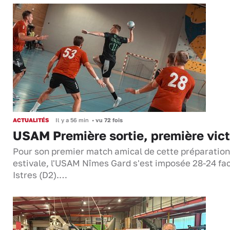
ACTUALITÉS
Il y a 56 min
•
vu 72 fois
USAM Première sortie, première vict
Pour son premier match amical de cette préparation
estivale, l'USAM Nîmes Gard s'est imposée 28-24 fa
Istres (D2).…