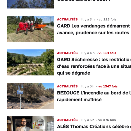
ACTUALITÉS
Il y a 3 h
•
vu 223 fois
GARD Les vendanges démarrent
avance, prudence sur les routes
ACTUALITÉS
Il y a 4 h
•
vu 691 fois
GARD Sécheresse : les restrictio
d’eau renforcées face à une situ
qui se dégrade
ACTUALITÉS
Il y a 5 h
•
vu 1347 fois
BEZOUCE L'incendie au bord de l
rapidement maîtrisé
ACTUALITÉS
Il y a 5 h
•
vu 376 fois
ALÈS Thomas Créations célèbre 