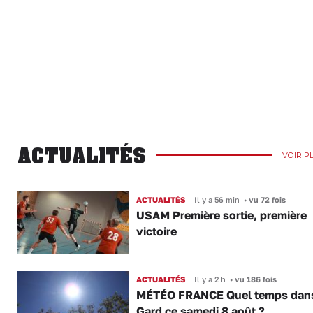
ACTUALITÉS
VOIR P
ACTUALITÉS
Il y a 56 min
•
vu 72 fois
USAM Première sortie, première
victoire
ACTUALITÉS
Il y a 2 h
•
vu 186 fois
MÉTÉO FRANCE Quel temps dans
Gard ce samedi 8 août ?