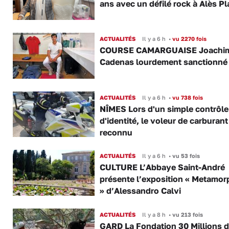
ans avec un défilé rock à Alès P
ACTUALITÉS
Il y a 6 h
•
vu 2270 fois
COURSE CAMARGUAISE Joachi
Cadenas lourdement sanctionné
ACTUALITÉS
Il y a 6 h
•
vu 738 fois
NÎMES Lors d'un simple contrôle
d'identité, le voleur de carburant
reconnu
ACTUALITÉS
Il y a 6 h
•
vu 53 fois
CULTURE L’Abbaye Saint-André
présente l’exposition « Metamor
» d’Alessandro Calvi
ACTUALITÉS
Il y a 8 h
•
vu 213 fois
GARD La Fondation 30 Millions d