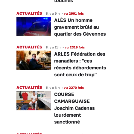
touchés
ACTUALITÉS
Il y a 9 h
•
vu 2991 fois
ALÈS Un homme
gravement brûlé au
quartier des Cévennes
ACTUALITÉS
Il y a 11 h
•
vu 2319 fois
ARLES Fédération des
manadiers : "ces
récents débordements
sont ceux de trop"
ACTUALITÉS
Il y a 6 h
•
vu 2270 fois
COURSE
CAMARGUAISE
Joachim Cadenas
lourdement
sanctionné