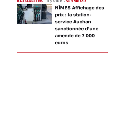
ACTUALITÉS
Il y a 10 h
•
vu 1738 fois
NÎMES Affichage des
prix : la station-
service Auchan
sanctionnée d’une
amende de 7 000
euros