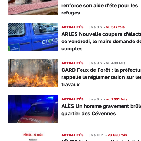
renforce son aide d'été pour les
refuges
ACTUALITÉS
Il y a 8 h
•
vu 517 fois
ARLES Nouvelle coupure d'électr
ce vendredi, le maire demande d
comptes
ACTUALITÉS
Il y a 9 h
•
vu 498 fois
GARD Feux de Forêt : la préfectu
rappelle la réglementation sur le
travaux
ACTUALITÉS
Il y a 9 h
•
vu 2991 fois
ALÈS Un homme gravement brûl
quartier des Cévennes
ACTUALITÉS
Il y a 10 h
•
vu 660 fois