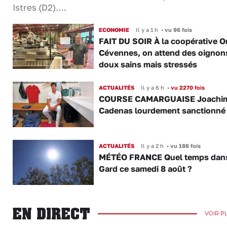
Istres (D2).…
ECONOMIE
Il y a 1 h
•
vu 96 fois
FAIT DU SOIR À la coopérative O
Cévennes, on attend des oignon
doux sains mais stressés
ACTUALITÉS
Il y a 6 h
•
vu 2270 fois
COURSE CAMARGUAISE Joachi
Cadenas lourdement sanctionné
ACTUALITÉS
Il y a 2 h
•
vu 186 fois
MÉTÉO FRANCE Quel temps dans
Gard ce samedi 8 août ?
EN DIRECT
VOIR P