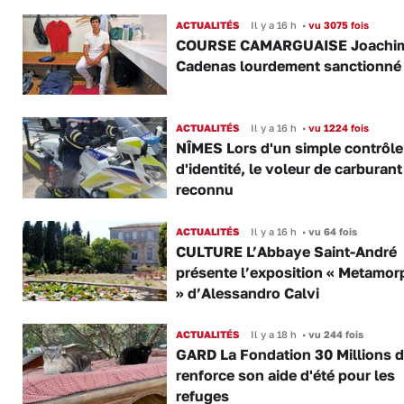
ACTUALITÉS
Il y a 16 h
•
vu 3075 fois
COURSE CAMARGUAISE Joachi
Cadenas lourdement sanctionné
ACTUALITÉS
Il y a 16 h
•
vu 1224 fois
NÎMES Lors d'un simple contrôle
d'identité, le voleur de carburant
reconnu
ACTUALITÉS
Il y a 16 h
•
vu 64 fois
CULTURE L’Abbaye Saint-André
présente l’exposition « Metamor
» d’Alessandro Calvi
ACTUALITÉS
Il y a 18 h
•
vu 244 fois
GARD La Fondation 30 Millions d
renforce son aide d'été pour les
refuges