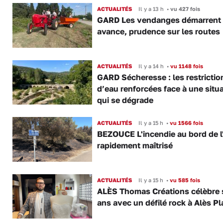
ACTUALITÉS
Il y a 13 h
•
vu 427 fois
GARD Les vendanges démarrent
avance, prudence sur les routes
ACTUALITÉS
Il y a 14 h
•
vu 1148 fois
GARD Sécheresse : les restrictio
d’eau renforcées face à une situ
qui se dégrade
ACTUALITÉS
Il y a 15 h
•
vu 1566 fois
BEZOUCE L'incendie au bord de l
rapidement maîtrisé
ACTUALITÉS
Il y a 15 h
•
vu 585 fois
ALÈS Thomas Créations célèbre 
ans avec un défilé rock à Alès P