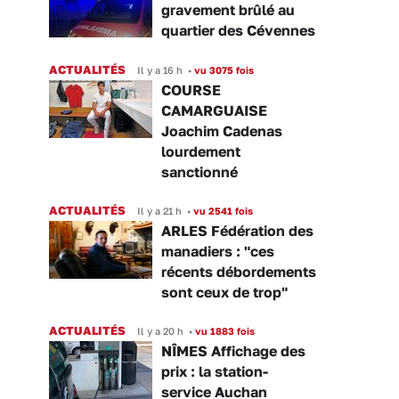
gravement brûlé au
quartier des Cévennes
ACTUALITÉS
Il y a 16 h
•
vu 3075 fois
COURSE
CAMARGUAISE
Joachim Cadenas
lourdement
sanctionné
ACTUALITÉS
Il y a 21 h
•
vu 2541 fois
ARLES Fédération des
manadiers : "ces
récents débordements
sont ceux de trop"
ACTUALITÉS
Il y a 20 h
•
vu 1883 fois
NÎMES Affichage des
prix : la station-
service Auchan