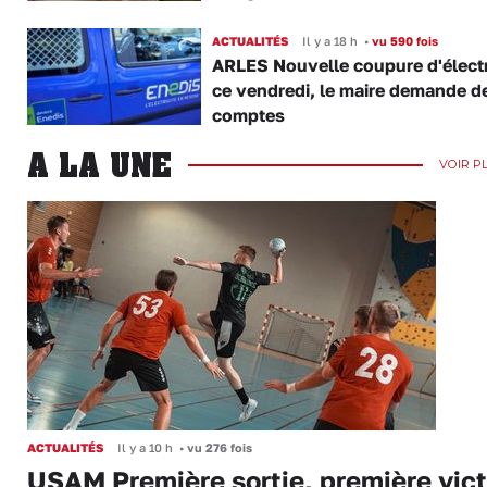
ACTUALITÉS
Il y a 18 h
•
vu 590 fois
ARLES Nouvelle coupure d'électr
ce vendredi, le maire demande d
comptes
A LA UNE
VOIR P
ACTUALITÉS
Il y a 10 h
•
vu 276 fois
USAM Première sortie, première vict