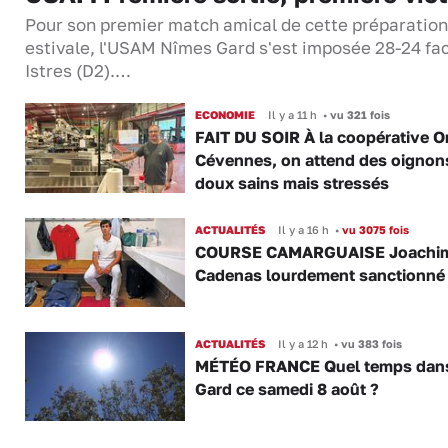
Pour son premier match amical de cette préparation
estivale, l'USAM Nîmes Gard s'est imposée 28-24 fa
Istres (D2).…
ECONOMIE
Il y a 11 h
•
vu 321 fois
FAIT DU SOIR À la coopérative O
Cévennes, on attend des oignon
doux sains mais stressés
ACTUALITÉS
Il y a 16 h
•
vu 3075 fois
COURSE CAMARGUAISE Joachi
Cadenas lourdement sanctionné
ACTUALITÉS
Il y a 12 h
•
vu 383 fois
MÉTÉO FRANCE Quel temps dans
Gard ce samedi 8 août ?