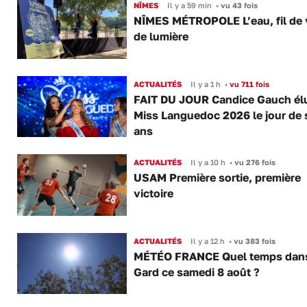
NÎMES
Il y a 59 min
•
vu 43 fois
NÎMES MÉTROPOLE L’eau, fil de v
de lumière
ACTUALITÉS
Il y a 1 h
•
vu 711 fois
FAIT DU JOUR Candice Gauch él
Miss Languedoc 2026 le jour de 
ans
ACTUALITÉS
Il y a 10 h
•
vu 276 fois
USAM Première sortie, première
victoire
ACTUALITÉS
Il y a 12 h
•
vu 383 fois
MÉTÉO FRANCE Quel temps dans
Gard ce samedi 8 août ?