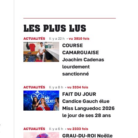
LES PLUS LUS
ACTUALITÉS
Il y a 22 h
•
vu 3810 fois
COURSE
CAMARGUAISE
Joachim Cadenas
lourdement
sanctionné
ACTUALITÉS
Il y a 8 h
•
vu 3334 fois
FAIT DU JOUR
Candice Gauch élue
Miss Languedoc 2026
le jour de ses 28 ans
e
ACTUALITÉS
Il y a 6 h
•
vu 2333 fois
-
GRAU-DU-ROI Noëlle