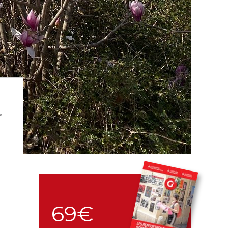
r
69€