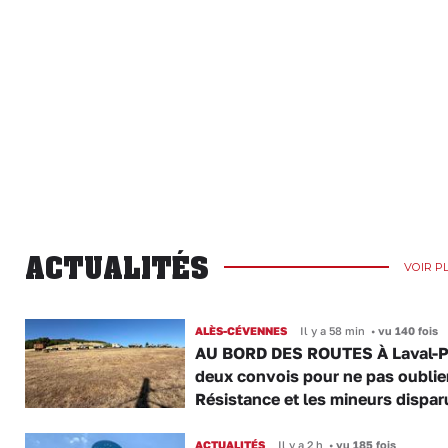
ACTUALITÉS
VOIR P
ALÈS-CÉVENNES
Il y a 58 min
•
vu 140 fois
AU BORD DES ROUTES À Laval-P
deux convois pour ne pas oublier
Résistance et les mineurs dispar
ACTUALITÉS
Il y a 2 h
•
vu 185 fois