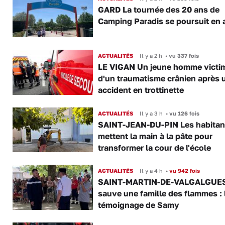
GARD La tournée des 20 ans de
Camping Paradis se poursuit en 
ACTUALITÉS
Il y a 2 h
•
vu 337 fois
LE VIGAN Un jeune homme victi
d'un traumatisme crânien après 
accident en trottinette
ACTUALITÉS
Il y a 3 h
•
vu 126 fois
SAINT-JEAN-DU-PIN Les habitan
mettent la main à la pâte pour
transformer la cour de l'école
ACTUALITÉS
Il y a 4 h
•
vu 942 fois
SAINT-MARTIN-DE-VALGALGUES 
sauve une famille des flammes : 
témoignage de Samy