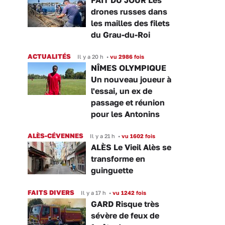
drones russes dans
les mailles des filets
du Grau-du-Roi
ACTUALITÉS
Il y a 20 h
•
vu 2986 fois
NÎMES OLYMPIQUE
Un nouveau joueur à
l'essai, un ex de
passage et réunion
pour les Antonins
ALÈS-CÉVENNES
Il y a 21 h
•
vu 1602 fois
ALÈS Le Vieil Alès se
transforme en
guinguette
FAITS DIVERS
Il y a 17 h
•
vu 1242 fois
GARD Risque très
sévère de feux de