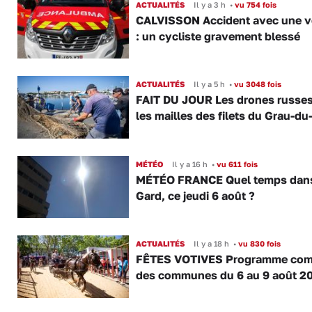
ACTUALITÉS
Il y a 3 h
•
vu 754 fois
CALVISSON Accident avec une v
: un cycliste gravement blessé
ACTUALITÉS
Il y a 5 h
•
vu 3048 fois
FAIT DU JOUR Les drones russe
les mailles des filets du Grau-du
MÉTÉO
Il y a 16 h
•
vu 611 fois
MÉTÉO FRANCE Quel temps dans
Gard, ce jeudi 6 août ?
ACTUALITÉS
Il y a 18 h
•
vu 830 fois
FÊTES VOTIVES Programme com
des communes du 6 au 9 août 2