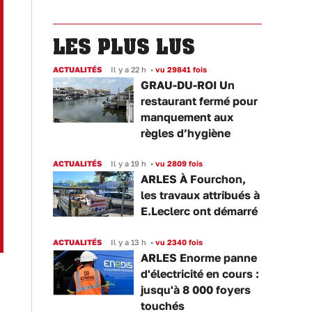
LES PLUS LUS
ACTUALITÉS
Il y a 22 h
•
vu 29841 fois
GRAU-DU-ROI Un
restaurant fermé pour
manquement aux
règles d’hygiène
ACTUALITÉS
Il y a 19 h
•
vu 2809 fois
ARLES À Fourchon,
les travaux attribués à
E.Leclerc ont démarré
ACTUALITÉS
Il y a 13 h
•
vu 2340 fois
ARLES Enorme panne
d'électricité en cours :
jusqu'à 8 000 foyers
touchés