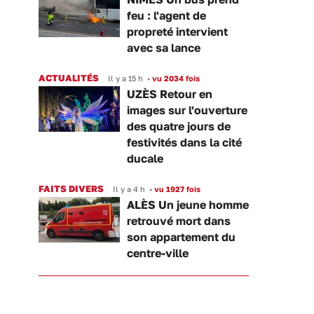
feu : l'agent de
propreté intervient
avec sa lance
ACTUALITÉS
Il y a 15 h
•
vu 2034 fois
UZÈS Retour en
images sur l'ouverture
des quatre jours de
festivités dans la cité
ducale
FAITS DIVERS
Il y a 4 h
•
vu 1927 fois
ALÈS Un jeune homme
retrouvé mort dans
son appartement du
centre-ville