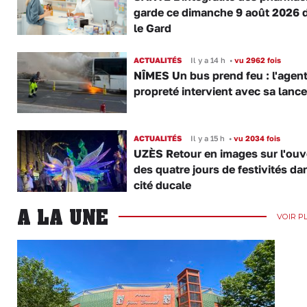
garde ce dimanche 9 août 2026 
le Gard
ACTUALITÉS
Il y a 14 h
•
vu 2962 fois
NÎMES Un bus prend feu : l'agent
propreté intervient avec sa lance
ACTUALITÉS
Il y a 15 h
•
vu 2034 fois
UZÈS Retour en images sur l'ouv
des quatre jours de festivités da
cité ducale
A LA UNE
VOIR P