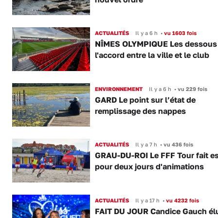
ACTUALITÉS
Il y a 6 h
•
vu 1603 fois
NÎMES OLYMPIQUE Les dessous
l'accord entre la ville et le club
ENVIRONNEMENT
Il y a 6 h
•
vu 229 fois
GARD Le point sur l’état de
remplissage des nappes
ACTUALITÉS
Il y a 7 h
•
vu 436 fois
GRAU-DU-ROI Le FFF Tour fait e
pour deux jours d'animations
ACTUALITÉS
Il y a 17 h
•
vu 4232 fois
FAIT DU JOUR Candice Gauch él