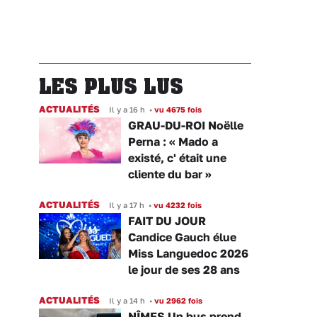
LES PLUS LUS
ACTUALITÉS
Il y a 16 h
•
vu 4675 fois
GRAU-DU-ROI Noëlle
Perna : « Mado a
existé, c' était une
cliente du bar »
ACTUALITÉS
Il y a 17 h
•
vu 4232 fois
FAIT DU JOUR
Candice Gauch élue
Miss Languedoc 2026
le jour de ses 28 ans
ACTUALITÉS
Il y a 14 h
•
vu 2962 fois
NÎMES Un bus prend