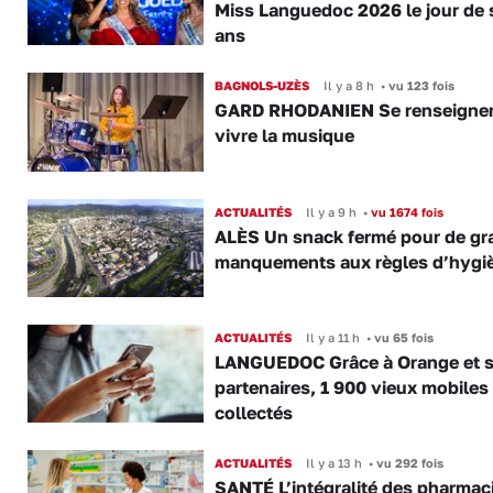
Miss Languedoc 2026 le jour de 
ans
BAGNOLS-UZÈS
Il y a 8 h
•
vu 123 fois
GARD RHODANIEN Se renseigner,
vivre la musique
ACTUALITÉS
Il y a 9 h
•
vu 1674 fois
ALÈS Un snack fermé pour de gr
manquements aux règles d’hygi
ACTUALITÉS
Il y a 11 h
•
vu 65 fois
LANGUEDOC Grâce à Orange et 
partenaires, 1 900 vieux mobiles
collectés
ACTUALITÉS
Il y a 13 h
•
vu 292 fois
SANTÉ L’intégralité des pharmac