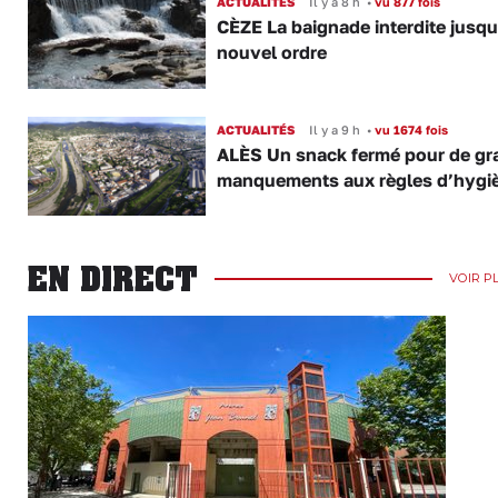
ACTUALITÉS
Il y a 8 h
•
vu 877 fois
CÈZE La baignade interdite jusqu
nouvel ordre
ACTUALITÉS
Il y a 9 h
•
vu 1674 fois
ALÈS Un snack fermé pour de gr
manquements aux règles d’hygi
EN DIRECT
VOIR P