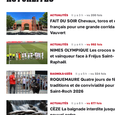
ACTUALITÉS
Il y a 3 h
•
vu 200 fois
FAIT DU SOIR Chevaux, toros et 
français pour une grande corrida
Vauvert
ACTUALITÉS
Il y a 4 h
•
vu 992 fois
NIMES OLYMPIQUE Les crocos s
et vainqueur face à Fréjus Saint-
Raphaël
BAGNOLS-UZÈS
Il y a 5 h
•
vu 324 fois
ROQUEMAURE Quatre jours de fê
traditions et de convivialité pour
Saint-Roch 2026
ACTUALITÉS
Il y a 8 h
•
vu 877 fois
CÈZE La baignade interdite jusqu
nouvel ordre