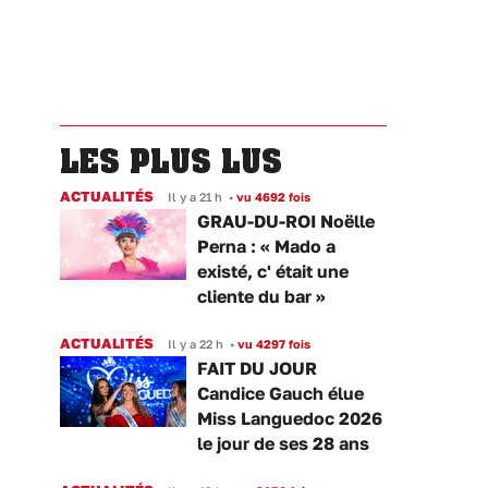
LES PLUS LUS
ACTUALITÉS
Il y a 21 h
•
vu 4692 fois
GRAU-DU-ROI Noëlle
Perna : « Mado a
existé, c' était une
cliente du bar »
ACTUALITÉS
Il y a 22 h
•
vu 4297 fois
FAIT DU JOUR
Candice Gauch élue
Miss Languedoc 2026
le jour de ses 28 ans