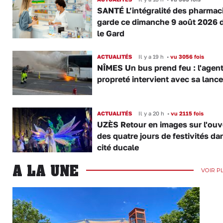
SANTÉ L’intégralité des pharmac
garde ce dimanche 9 août 2026 
le Gard
ACTUALITÉS
Il y a 19 h
•
vu 3056 fois
NÎMES Un bus prend feu : l'agent
propreté intervient avec sa lance
ACTUALITÉS
Il y a 20 h
•
vu 2115 fois
UZÈS Retour en images sur l'ouv
des quatre jours de festivités da
cité ducale
A LA UNE
VOIR P