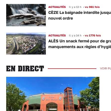
ACTUALITÉS
Il y a 13 h
•
vu 961 fois
CÈZE La baignade interdite jusqu
nouvel ordre
ACTUALITÉS
Il y a 14 h
•
vu 1776 fois
ALÈS Un snack fermé pour de gr
manquements aux règles d’hygi
EN DIRECT
VOIR P