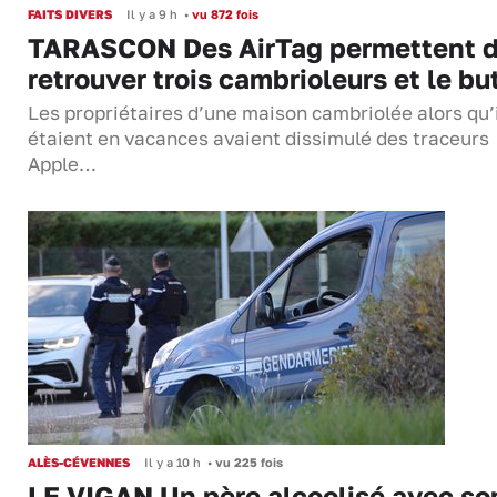
FAITS DIVERS
Il y a 9 h
•
vu 872 fois
TARASCON Des AirTag permettent 
retrouver trois cambrioleurs et le bu
Les propriétaires d’une maison cambriolée alors qu’
étaient en vacances avaient dissimulé des traceurs
Apple…
ALÈS-CÉVENNES
Il y a 10 h
•
vu 225 fois
LE VIGAN Un père alcoolisé avec so