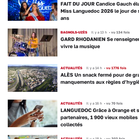
FAIT DU JOUR Candice Gauch él
Miss Languedoc 2026 le jour de 
ans
BAGNOLS-UZÈS
Il y a 13 h
•
vu 134 fois
GARD RHODANIEN Se renseigner,
vivre la musique
ACTUALITÉS
Il y a 14 h
•
vu 1776 fois
ALÈS Un snack fermé pour de gr
manquements aux règles d’hygi
ACTUALITÉS
Il y a 16 h
•
vu 70 fois
LANGUEDOC Grâce à Orange et 
partenaires, 1 900 vieux mobiles
collectés
ACTUALITÉS
Il y a 18 h
•
vu 303 fois