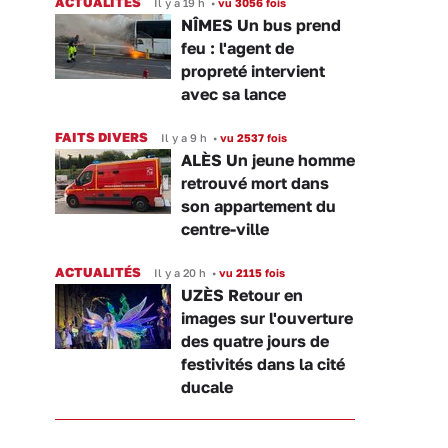
ACTUALITÉS
Il y a 19 h
•
vu 3056 fois
NÎMES Un bus prend
feu : l'agent de
propreté intervient
avec sa lance
FAITS DIVERS
Il y a 9 h
•
vu 2537 fois
ALÈS Un jeune homme
retrouvé mort dans
son appartement du
centre-ville
ACTUALITÉS
Il y a 20 h
•
vu 2115 fois
UZÈS Retour en
images sur l'ouverture
des quatre jours de
festivités dans la cité
ducale