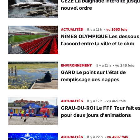
CÈZE La baignade interdite jusqu
nouvel ordre
ACTUALITÉS
Il y a 11 h
•
vu 1663 fois
NÎMES OLYMPIQUE Les dessous
l'accord entre la ville et le club
ENVIRONNEMENT
Il y a 11 h
•
vu 246 fois
GARD Le point sur l’état de
remplissage des nappes
ACTUALITÉS
Il y a 12 h
•
vu 469 fois
GRAU-DU-ROI Le FFF Tour fait e
pour deux jours d'animations
ACTUALITÉS
Il y a 22 h
•
vu 4297 fois