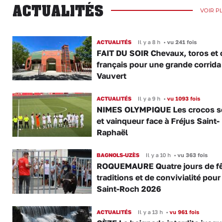
ACTUALITÉS
VOIR P
ACTUALITÉS
Il y a 8 h
•
vu 241 fois
FAIT DU SOIR Chevaux, toros et 
français pour une grande corrida
Vauvert
ACTUALITÉS
Il y a 9 h
•
vu 1093 fois
NIMES OLYMPIQUE Les crocos s
et vainqueur face à Fréjus Saint-
Raphaël
BAGNOLS-UZÈS
Il y a 10 h
•
vu 363 fois
ROQUEMAURE Quatre jours de fê
traditions et de convivialité pour
Saint-Roch 2026
ACTUALITÉS
Il y a 13 h
•
vu 961 fois