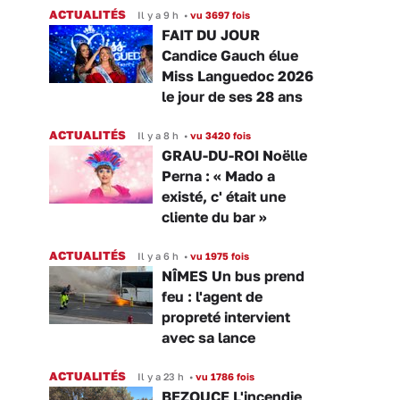
ACTUALITÉS
Il y a 9 h
•
vu 3697 fois
FAIT DU JOUR
Candice Gauch élue
Miss Languedoc 2026
le jour de ses 28 ans
ACTUALITÉS
Il y a 8 h
•
vu 3420 fois
GRAU-DU-ROI Noëlle
Perna : « Mado a
existé, c' était une
cliente du bar »
ACTUALITÉS
Il y a 6 h
•
vu 1975 fois
NÎMES Un bus prend
feu : l'agent de
propreté intervient
avec sa lance
ACTUALITÉS
Il y a 23 h
•
vu 1786 fois
BEZOUCE L'incendie