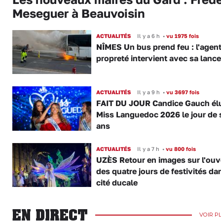
Meseguer à Beauvoisin
ACTUALITÉS
Il y a 6 h
•
vu 1975 fois
NÎMES Un bus prend feu : l'agent
propreté intervient avec sa lance
ACTUALITÉS
Il y a 9 h
•
vu 3697 fois
FAIT DU JOUR Candice Gauch él
Miss Languedoc 2026 le jour de 
ans
ACTUALITÉS
Il y a 7 h
•
vu 800 fois
UZÈS Retour en images sur l'ouv
des quatre jours de festivités da
cité ducale
EN DIRECT
VOIR P