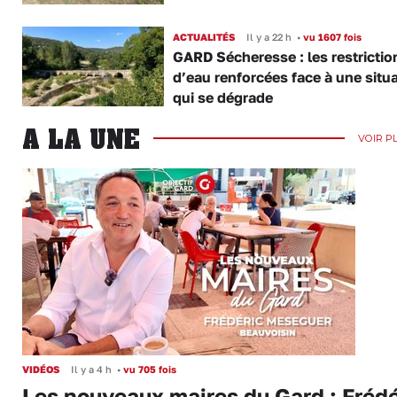
ACTUALITÉS
Il y a 22 h
•
vu 1607 fois
GARD Sécheresse : les restrictio
d’eau renforcées face à une situ
qui se dégrade
A LA UNE
VOIR P
VIDÉOS
Il y a 4 h
•
vu 705 fois
Les nouveaux maires du Gard : Frédé