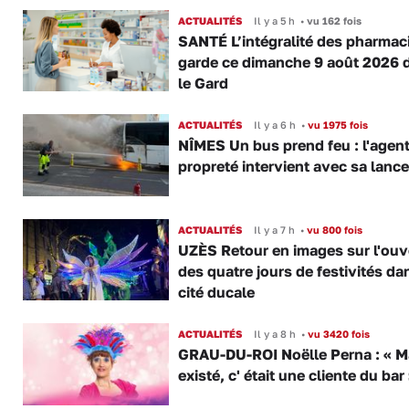
ACTUALITÉS
Il y a 5 h
•
vu 162 fois
SANTÉ L’intégralité des pharmac
garde ce dimanche 9 août 2026 
le Gard
ACTUALITÉS
Il y a 6 h
•
vu 1975 fois
NÎMES Un bus prend feu : l'agent
propreté intervient avec sa lance
ACTUALITÉS
Il y a 7 h
•
vu 800 fois
UZÈS Retour en images sur l'ouv
des quatre jours de festivités da
cité ducale
ACTUALITÉS
Il y a 8 h
•
vu 3420 fois
GRAU-DU-ROI Noëlle Perna : « M
existé, c' était une cliente du bar