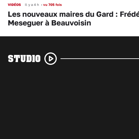
VIDÉOS
Il y a 4 h
•
vu 705 fois
Les nouveaux maires du Gard : Frédé
Meseguer à Beauvoisin
STUDIO