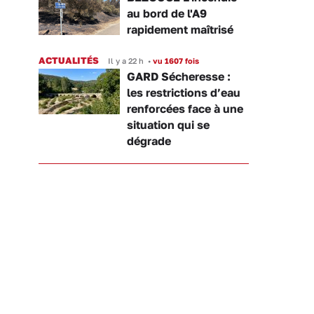
au bord de l'A9
rapidement maîtrisé
ACTUALITÉS
Il y a 22 h
•
vu 1607 fois
GARD Sécheresse :
les restrictions d’eau
renforcées face à une
situation qui se
dégrade