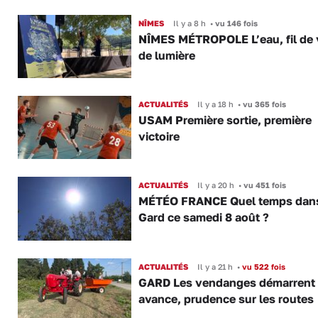
NÎMES
Il y a 8 h
•
vu 146 fois
NÎMES MÉTROPOLE L’eau, fil de v
de lumière
ACTUALITÉS
Il y a 18 h
•
vu 365 fois
USAM Première sortie, première
victoire
ACTUALITÉS
Il y a 20 h
•
vu 451 fois
MÉTÉO FRANCE Quel temps dans
Gard ce samedi 8 août ?
ACTUALITÉS
Il y a 21 h
•
vu 522 fois
GARD Les vendanges démarrent
avance, prudence sur les routes