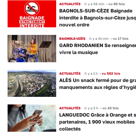
ACTUALITÉS
Il y a 38 min
•
vu 65 fois
BAGNOLS-SUR-CÈZE Baignade
interdite à Bagnols-sur-Cèze jus
nouvel ordre
BAGNOLS-UZÈS
Il y a 41 min
•
vu 17 fois
GARD RHODANIEN Se renseigner,
vivre la musique
ACTUALITÉS
Il y a 1 h
•
vu 582 fois
ALÈS Un snack fermé pour de gr
manquements aux règles d’hygi
ACTUALITÉS
Il y a 3 h
•
vu 43 fois
LANGUEDOC Grâce à Orange et 
partenaires, 1 900 vieux mobiles
collectés