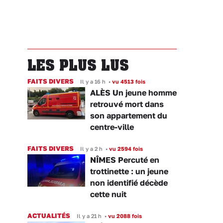
LES PLUS LUS
FAITS DIVERS
Il y a 16 h
•
vu 4513 fois
ALÈS Un jeune homme
retrouvé mort dans
son appartement du
centre-ville
FAITS DIVERS
Il y a 2 h
•
vu 2594 fois
NÎMES Percuté en
trottinette : un jeune
non identifié décède
cette nuit
ACTUALITÉS
Il y a 21 h
•
vu 2088 fois