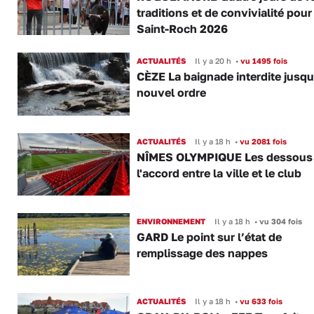
traditions et de convivialité pour
Saint-Roch 2026
ACTUALITÉS
Il y a 20 h
•
vu 1495 fois
CÈZE La baignade interdite jusqu
nouvel ordre
ACTUALITÉS
Il y a 18 h
•
vu 2081 fois
NÎMES OLYMPIQUE Les dessous
l'accord entre la ville et le club
ENVIRONNEMENT
Il y a 18 h
•
vu 304 fois
GARD Le point sur l’état de
remplissage des nappes
ACTUALITÉS
Il y a 18 h
•
vu 633 fois