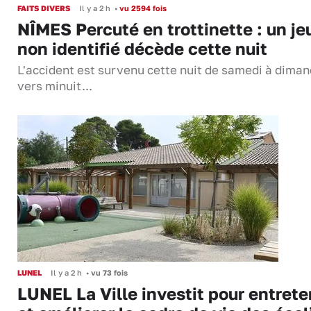
FAITS DIVERS
Il y a 2 h
•
vu 2594 fois
NÎMES Percuté en trottinette : un je
non identifié décède cette nuit
L'accident est survenu cette nuit de samedi à dima
vers minuit...
LUNEL
Il y a 2 h
•
vu 73 fois
LUNEL La Ville investit pour entrete