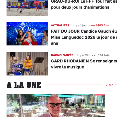
GRAU-DU-ROI Le FFF Tour fait e
pour deux jours d'animations
ACTUALITÉS
Il y a 1 jour
•
vu 4603 fois
FAIT DU JOUR Candice Gauch él
Miss Languedoc 2026 le jour de 
ans
BAGNOLS-UZÈS
Il y a 20 h
•
vu 162 fois
GARD RHODANIEN Se renseigner,
vivre la musique
A LA UNE
VOIR P