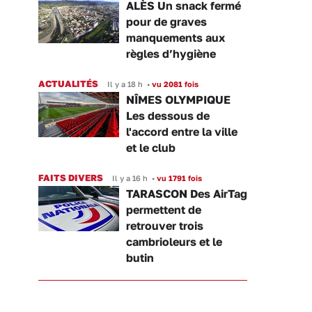
ALÈS Un snack fermé
pour de graves
manquements aux
règles d’hygiène
ACTUALITÉS
Il y a 18 h
•
vu 2081 fois
NÎMES OLYMPIQUE
Les dessous de
l'accord entre la ville
et le club
FAITS DIVERS
Il y a 16 h
•
vu 1791 fois
TARASCON Des AirTag
permettent de
retrouver trois
cambrioleurs et le
butin