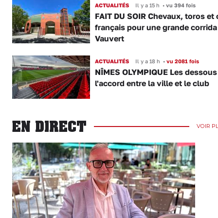
ACTUALITÉS
Il y a 15 h
•
vu 394 fois
FAIT DU SOIR Chevaux, toros et 
français pour une grande corrida
Vauvert
ACTUALITÉS
Il y a 18 h
•
vu 2081 fois
NÎMES OLYMPIQUE Les dessous
l'accord entre la ville et le club
EN DIRECT
VOIR P