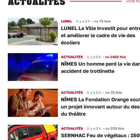
ACTUALITÉS
VOIR P
LUNEL
Il y a 2 h
•
vu 73 fois
LUNEL La Ville investit pour entr
et améliorer le cadre de vie des
écoliers
ACTUALITÉS
Il y a 2 h
•
vu 1463 fois
NÎMES Un homme perd la vie da
accident de trottinette
ACTUALITÉS
Il y a 3 h
•
vu 72 fois
NÎMES La Fondation Orange sout
un projet innovant autour du des
du théâtre
ACTUALITÉS
Il y a 3 h
•
vu 370 fois
SERNHAC Feu de végétaux : 150