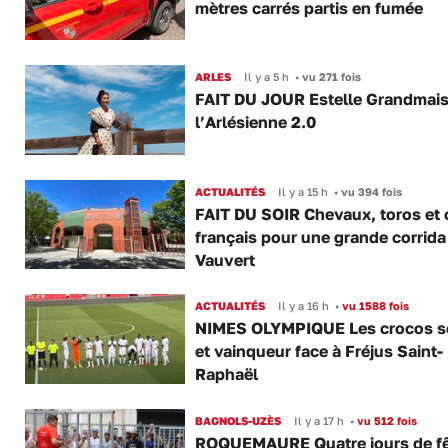
mètres carrés partis en fumée
ARLES
Il y a 5 h
•
vu 271 fois
FAIT DU JOUR Estelle Grandmai
l’Arlésienne 2.0
ACTUALITÉS
Il y a 15 h
•
vu 394 fois
FAIT DU SOIR Chevaux, toros et 
français pour une grande corrida
Vauvert
ACTUALITÉS
Il y a 16 h
•
vu 1588 fois
NIMES OLYMPIQUE Les crocos s
et vainqueur face à Fréjus Saint-
Raphaël
BAGNOLS-UZÈS
Il y a 17 h
•
vu 512 fois
ROQUEMAURE Quatre jours de fê