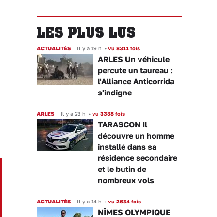
LES PLUS LUS
ACTUALITÉS
Il y a 19 h
•
vu 8311 fois
ARLES Un véhicule
percute un taureau :
l'Alliance Anticorrida
s'indigne
ARLES
Il y a 23 h
•
vu 3388 fois
TARASCON Il
découvre un homme
installé dans sa
résidence secondaire
et le butin de
nombreux vols
ACTUALITÉS
Il y a 14 h
•
vu 2634 fois
NÎMES OLYMPIQUE