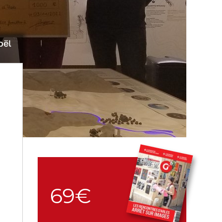
oël
69€