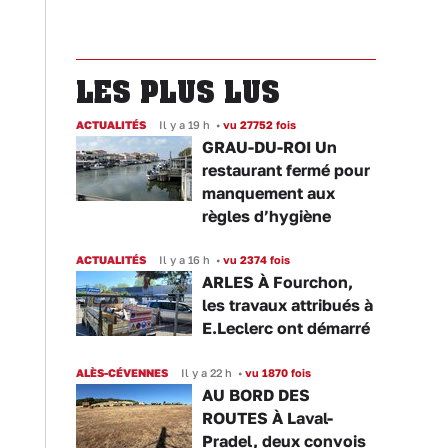
LES PLUS LUS
ACTUALITÉS
Il y a 19 h
•
vu 27752 fois
GRAU-DU-ROI Un
restaurant fermé pour
manquement aux
règles d’hygiène
ACTUALITÉS
Il y a 16 h
•
vu 2374 fois
ARLES À Fourchon,
les travaux attribués à
E.Leclerc ont démarré
ALÈS-CÉVENNES
Il y a 22 h
•
vu 1870 fois
AU BORD DES
ROUTES À Laval-
Pradel, deux convois