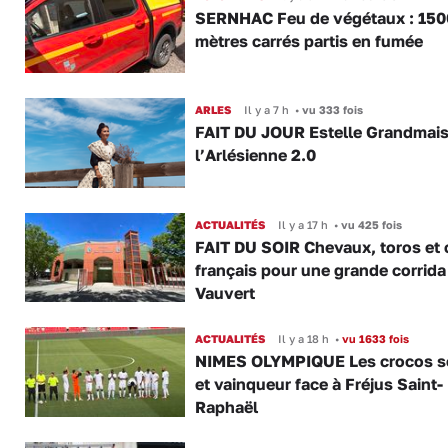
SERNHAC Feu de végétaux : 150
mètres carrés partis en fumée
ARLES
Il y a 7 h
•
vu 333 fois
FAIT DU JOUR Estelle Grandmai
l’Arlésienne 2.0
ACTUALITÉS
Il y a 17 h
•
vu 425 fois
FAIT DU SOIR Chevaux, toros et 
français pour une grande corrida
Vauvert
ACTUALITÉS
Il y a 18 h
•
vu 1633 fois
NIMES OLYMPIQUE Les crocos s
et vainqueur face à Fréjus Saint-
Raphaël