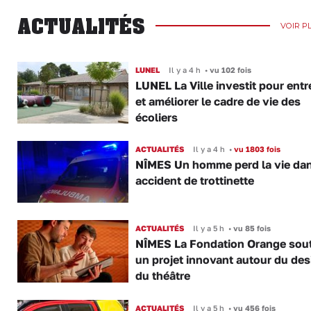
ACTUALITÉS
VOIR P
LUNEL
Il y a 4 h
•
vu 102 fois
LUNEL La Ville investit pour entr
et améliorer le cadre de vie des
écoliers
ACTUALITÉS
Il y a 4 h
•
vu 1803 fois
NÎMES Un homme perd la vie da
accident de trottinette
ACTUALITÉS
Il y a 5 h
•
vu 85 fois
NÎMES La Fondation Orange sout
un projet innovant autour du des
du théâtre
ACTUALITÉS
Il y a 5 h
•
vu 456 fois