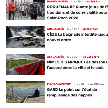
BAGNOLS-UZÈS
Il y a 19 h
•
vu 541 fois
ROQUEMAURE Quatre jours de fê
traditions et de convivialité pour
Saint-Roch 2026
ACTUALITÉS
Il y a 22 h
•
vu 1577 fois
CÈZE La baignade interdite jusqu
nouvel ordre
ACTUALITÉS
Il y a 20 h
•
vu 2153 fois
NÎMES OLYMPIQUE Les dessous
l'accord entre la ville et le club
ENVIRONNEMENT
Il y a 20 h
•
vu 306 fois
GARD Le point sur l’état de
remplissage des nappes