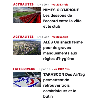
ACTUALITÉS
Il y a 20 h
•
vu 2153 fois
NÎMES OLYMPIQUE
Les dessous de
l'accord entre la ville
et le club
ACTUALITÉS
Il y a 23 h
•
vu 2151 fois
ALÈS Un snack fermé
pour de graves
manquements aux
règles d’hygiène
FAITS DIVERS
Il y a 18 h
•
vu 1912 fois
TARASCON Des AirTag
permettent de
retrouver trois
cambrioleurs et le
butin