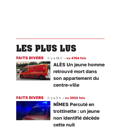
LES PLUS LUS
FAITS DIVERS
Il y a 18 h
•
vu 4764 fois
ALÈS Un jeune homme
retrouvé mort dans
son appartement du
centre-ville
FAITS DIVERS
Il y a 3 h
•
vu 3932 fois
NÎMES Percuté en
trottinette : un jeune
non identifié décède
cette nuit