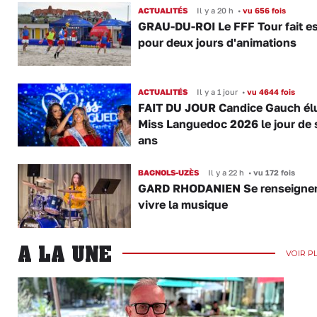
ACTUALITÉS
Il y a 20 h
•
vu 656 fois
GRAU-DU-ROI Le FFF Tour fait e
pour deux jours d'animations
ACTUALITÉS
Il y a 1 jour
•
vu 4644 fois
FAIT DU JOUR Candice Gauch él
Miss Languedoc 2026 le jour de 
ans
BAGNOLS-UZÈS
Il y a 22 h
•
vu 172 fois
GARD RHODANIEN Se renseigner,
vivre la musique
A LA UNE
VOIR P