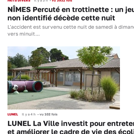
FAITS DIVERS
Il y a 3 h
•
vu 3932 fois
NÎMES Percuté en trottinette : un je
non identifié décède cette nuit
L'accident est survenu cette nuit de samedi à dima
vers minuit...
LUNEL
Il y a 4 h
•
vu 102 fois
LUNEL La Ville investit pour entrete
et améliorer le cadre de vie des écol