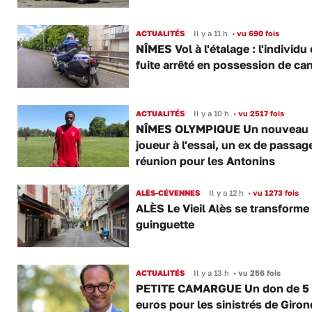
ACTUALITÉS
Il y a 11 h
•
vu 690 fois
NÎMES Vol à l'étalage : l'individu
fuite arrêté en possession de ca
ACTUALITÉS
Il y a 10 h
•
vu 2517 fois
NÎMES OLYMPIQUE Un nouveau
joueur à l'essai, un ex de passag
réunion pour les Antonins
ALÈS-CÉVENNES
Il y a 12 h
•
vu 1273 fois
ALÈS Le Vieil Alès se transforme
guinguette
ACTUALITÉS
Il y a 13 h
•
vu 256 fois
PETITE CAMARGUE Un don de 5
euros pour les sinistrés de Giro