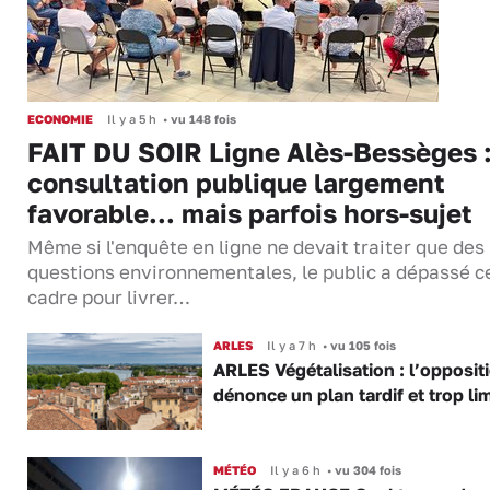
ECONOMIE
Il y a 5 h
•
vu 148 fois
FAIT DU SOIR Ligne Alès-Bessèges :
consultation publique largement
favorable... mais parfois hors-sujet
Même si l'enquête en ligne ne devait traiter que des
questions environnementales, le public a dépassé c
cadre pour livrer…
ARLES
Il y a 7 h
•
vu 105 fois
ARLES Végétalisation : l’opposit
dénonce un plan tardif et trop lim
MÉTÉO
Il y a 6 h
•
vu 304 fois