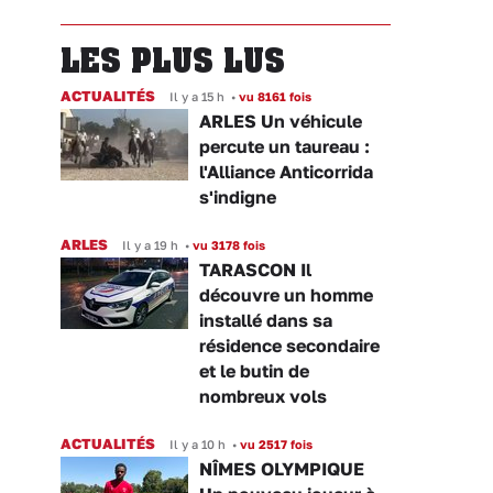
LES PLUS LUS
ACTUALITÉS
Il y a 15 h
•
vu 8161 fois
ARLES Un véhicule
percute un taureau :
l'Alliance Anticorrida
s'indigne
ARLES
Il y a 19 h
•
vu 3178 fois
TARASCON Il
découvre un homme
installé dans sa
résidence secondaire
et le butin de
nombreux vols
ACTUALITÉS
Il y a 10 h
•
vu 2517 fois
NÎMES OLYMPIQUE