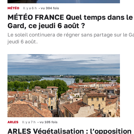
MÉTÉO
Il y a 6 h
•
vu 304 fois
MÉTÉO FRANCE Quel temps dans le
Gard, ce jeudi 6 août ?
Le soleil continuera de régner sans partage sur le G
jeudi 6 août.
ARLES
Il y a 7 h
•
vu 105 fois
ARLES Végétalisation : l’opposition