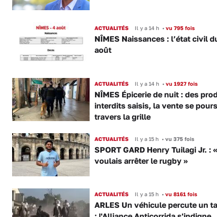
ACTUALITÉS
Il y a 14 h
•
vu 795 fois
NÎMES Naissances : l’état civil d
août
ACTUALITÉS
Il y a 14 h
•
vu 1927 fois
NÎMES Épicerie de nuit : des pro
interdits saisis, la vente se pours
travers la grille
ACTUALITÉS
Il y a 15 h
•
vu 375 fois
SPORT GARD Henry Tuilagi Jr. : «
voulais arrêter le rugby »
ACTUALITÉS
Il y a 15 h
•
vu 8161 fois
ARLES Un véhicule percute un t
: l'Alliance Anticorrida s'indigne