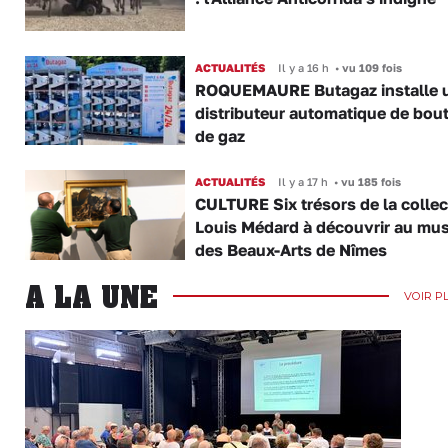
ACTUALITÉS
Il y a 16 h
•
vu 109 fois
ROQUEMAURE Butagaz installe 
distributeur automatique de bout
de gaz
ACTUALITÉS
Il y a 17 h
•
vu 185 fois
CULTURE Six trésors de la collec
Louis Médard à découvrir au mu
des Beaux-Arts de Nîmes
A LA UNE
VOIR P