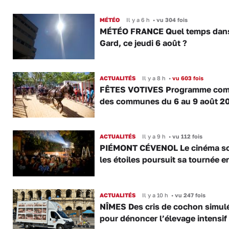
MÉTÉO
Il y a 6 h
•
vu 304 fois
MÉTÉO FRANCE Quel temps dans
Gard, ce jeudi 6 août ?
ACTUALITÉS
Il y a 8 h
•
vu 603 fois
FÊTES VOTIVES Programme com
des communes du 6 au 9 août 2
ACTUALITÉS
Il y a 9 h
•
vu 112 fois
PIÉMONT CÉVENOL Le cinéma s
les étoiles poursuit sa tournée e
ACTUALITÉS
Il y a 10 h
•
vu 247 fois
NÎMES Des cris de cochon simul
pour dénoncer l’élevage intensif