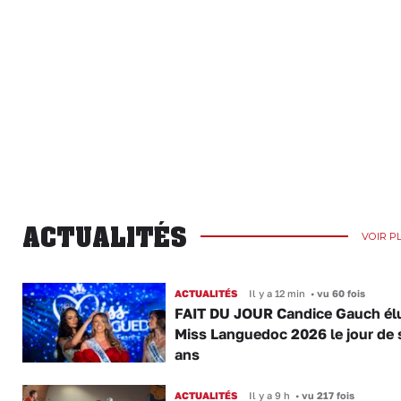
ACTUALITÉS
VOIR P
ACTUALITÉS
Il y a 12 min
•
vu 60 fois
FAIT DU JOUR Candice Gauch él
Miss Languedoc 2026 le jour de 
ans
ACTUALITÉS
Il y a 9 h
•
vu 217 fois