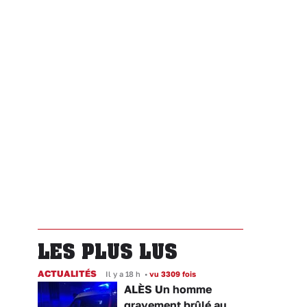
LES PLUS LUS
ACTUALITÉS
Il y a 18 h
•
vu 3309 fois
ALÈS Un homme
gravement brûlé au