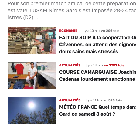
Pour son premier match amical de cette préparation
estivale, l'USAM Nîmes Gard s'est imposée 28-24 fa
Istres (D2).…
ECONOMIE
Il y a 10 h
•
vu 206 fois
FAIT DU SOIR À la coopérative O
Cévennes, on attend des oignon
doux sains mais stressés
ACTUALITÉS
Il y a 14 h
•
vu 2783 fois
COURSE CAMARGUAISE Joachi
Cadenas lourdement sanctionné
ACTUALITÉS
Il y a 11 h
•
vu 323 fois
MÉTÉO FRANCE Quel temps dans
Gard ce samedi 8 août ?