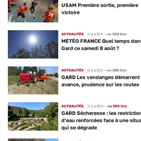
USAM Première sortie, première
victoire
ACTUALITÉS
Il y a 11 h
•
vu 323 fois
MÉTÉO FRANCE Quel temps dans
Gard ce samedi 8 août ?
ACTUALITÉS
Il y a 11 h
•
vu 359 fois
GARD Les vendanges démarrent
avance, prudence sur les routes
ACTUALITÉS
Il y a 13 h
•
vu 959 fois
GARD Sécheresse : les restrictio
d’eau renforcées face à une situ
qui se dégrade