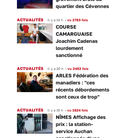
quartier des Cévennes
ACTUALITÉS
Il y a 14 h
•
vu 2783 fois
COURSE
CAMARGUAISE
Joachim Cadenas
lourdement
sanctionné
ACTUALITÉS
Il y a 20 h
•
vu 2452 fois
ARLES Fédération des
manadiers : "ces
récents débordements
sont ceux de trop"
ACTUALITÉS
Il y a 19 h
•
vu 1824 fois
NÎMES Affichage des
prix : la station-
service Auchan