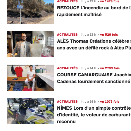
ACTUALITÉS
Il y a 13 h
•
vu 1479 fois
BEZOUCE L'incendie au bord de l
rapidement maîtrisé
ACTUALITÉS
Il y a 13 h
•
vu 529 fois
ALÈS Thomas Créations célèbre 
ans avec un défilé rock à Alès P
ACTUALITÉS
Il y a 14 h
•
vu 2783 fois
COURSE CAMARGUAISE Joachi
Cadenas lourdement sanctionné
ACTUALITÉS
Il y a 14 h
•
vu 1073 fois
NÎMES Lors d'un simple contrôle
d'identité, le voleur de carburant
reconnu