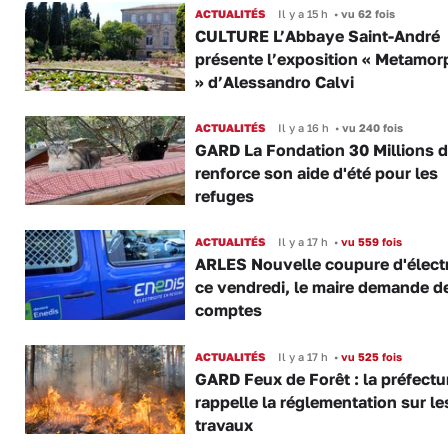
ACTUALITÉS
Il y a 15 h
•
vu 62 fois
CULTURE L’Abbaye Saint-André
présente l’exposition « Metamor
» d’Alessandro Calvi
ACTUALITÉS
Il y a 16 h
•
vu 240 fois
GARD La Fondation 30 Millions d
renforce son aide d'été pour les
refuges
ACTUALITÉS
Il y a 17 h
•
vu 559 fois
ARLES Nouvelle coupure d'électr
ce vendredi, le maire demande d
comptes
ACTUALITÉS
Il y a 17 h
•
vu 525 fois
GARD Feux de Forêt : la préfectu
rappelle la réglementation sur le
travaux