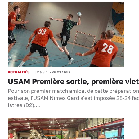
ACTUALITÉS
Il y a 9 h
•
vu 217 fois
USAM Première sortie, première vict
Pour son premier match amical de cette préparation
estivale, l'USAM Nîmes Gard s'est imposée 28-24 fa
Istres (D2).…