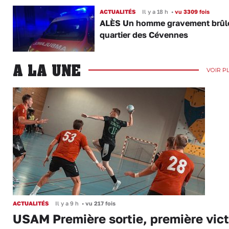
ACTUALITÉS
Il y a 18 h
•
vu 3309 fois
ALÈS Un homme gravement brûl
quartier des Cévennes
A LA UNE
VOIR P
ACTUALITÉS
Il y a 9 h
•
vu 217 fois
USAM Première sortie, première vict