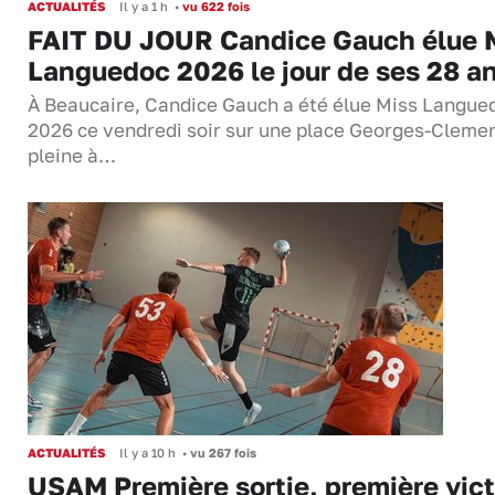
ACTUALITÉS
Il y a 1 h
•
vu 622 fois
FAIT DU JOUR Candice Gauch élue 
Languedoc 2026 le jour de ses 28 a
À Beaucaire, Candice Gauch a été élue Miss Langue
2026 ce vendredi soir sur une place Georges-Cleme
pleine à…
ACTUALITÉS
Il y a 10 h
•
vu 267 fois
USAM Première sortie, première vict