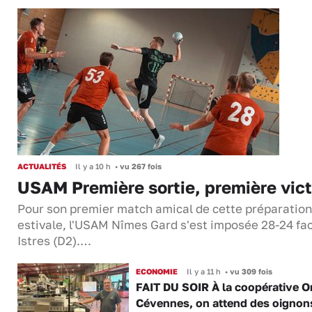
ACTUALITÉS
Il y a 10 h
•
vu 267 fois
USAM Première sortie, première vict
Pour son premier match amical de cette préparation
estivale, l'USAM Nîmes Gard s'est imposée 28-24 fa
Istres (D2).…
ECONOMIE
Il y a 11 h
•
vu 309 fois
FAIT DU SOIR À la coopérative O
Cévennes, on attend des oignon