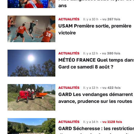
ans
ACTUALITÉS
Il y a 10 h
•
vu 267 fois
USAM Première sortie, première
victoire
ACTUALITÉS
Il y a 12 h
•
vu 380 fois
MÉTÉO FRANCE Quel temps dans
Gard ce samedi 8 août ?
ACTUALITÉS
Il y a 13 h
•
vu 422 fois
GARD Les vendanges démarrent
avance, prudence sur les routes
ACTUALITÉS
Il y a 14 h
•
vu 1128 fois
GARD Sécheresse : les restrictio