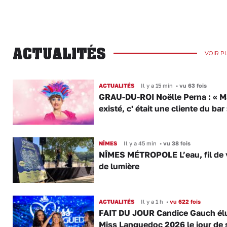
ACTUALITÉS
VOIR P
ACTUALITÉS
Il y a 15 min
•
vu 63 fois
GRAU-DU-ROI Noëlle Perna : « M
existé, c' était une cliente du bar
NÎMES
Il y a 45 min
•
vu 38 fois
NÎMES MÉTROPOLE L’eau, fil de v
de lumière
ACTUALITÉS
Il y a 1 h
•
vu 622 fois
FAIT DU JOUR Candice Gauch él
Miss Languedoc 2026 le jour de 