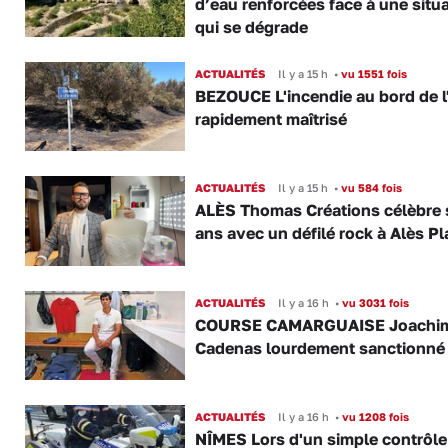
d’eau renforcées face à une situ
qui se dégrade
ACTUALITÉS
Il y a 15 h
•
vu 1551 fois
BEZOUCE L'incendie au bord de l
rapidement maîtrisé
ACTUALITÉS
Il y a 15 h
•
vu 584 fois
ALÈS Thomas Créations célèbre 
ans avec un défilé rock à Alès P
ACTUALITÉS
Il y a 16 h
•
vu 3031 fois
COURSE CAMARGUAISE Joachi
Cadenas lourdement sanctionné
ACTUALITÉS
Il y a 16 h
•
vu 1208 fois
NÎMES Lors d'un simple contrôle