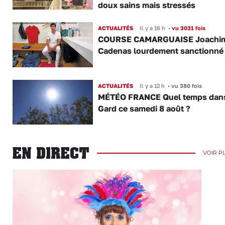
doux sains mais stressés
ACTUALITÉS
Il y a 16 h
•
vu 3031 fois
COURSE CAMARGUAISE Joachi
Cadenas lourdement sanctionné
ACTUALITÉS
Il y a 12 h
•
vu 380 fois
MÉTÉO FRANCE Quel temps dans
Gard ce samedi 8 août ?
EN DIRECT
VOIR P