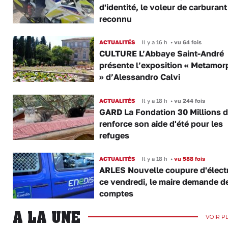
d'identité, le voleur de carburant
reconnu
ACTUALITÉS
Il y a 16 h
•
vu 64 fois
CULTURE L’Abbaye Saint-André
présente l’exposition « Metamor
» d’Alessandro Calvi
ACTUALITÉS
Il y a 18 h
•
vu 244 fois
GARD La Fondation 30 Millions d
renforce son aide d'été pour les
refuges
ACTUALITÉS
Il y a 18 h
•
vu 588 fois
ARLES Nouvelle coupure d'électr
ce vendredi, le maire demande d
comptes
A LA UNE
VOIR P