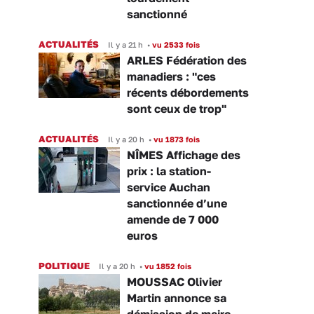
sanctionné
ACTUALITÉS
Il y a 21 h
•
vu 2533 fois
ARLES Fédération des
manadiers : "ces
récents débordements
sont ceux de trop"
ACTUALITÉS
Il y a 20 h
•
vu 1873 fois
NÎMES Affichage des
prix : la station-
service Auchan
sanctionnée d’une
amende de 7 000
euros
POLITIQUE
Il y a 20 h
•
vu 1852 fois
MOUSSAC Olivier
Martin annonce sa
démission de maire