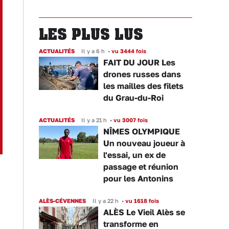
LES PLUS LUS
ACTUALITÉS
Il y a 6 h
•
vu 3444 fois
FAIT DU JOUR Les
drones russes dans
les mailles des filets
du Grau-du-Roi
ACTUALITÉS
Il y a 21 h
•
vu 3007 fois
NÎMES OLYMPIQUE
Un nouveau joueur à
l'essai, un ex de
passage et réunion
pour les Antonins
ALÈS-CÉVENNES
Il y a 22 h
•
vu 1618 fois
ALÈS Le Vieil Alès se
transforme en