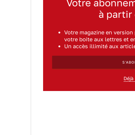
Votre abonnem
à partir
Votre magazine en version
votre boite aux lettres et e
Un accès illimité aux artic
S'ABO
Déjà