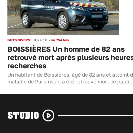
FAITS DIVERS
Il y a 5 h
•
vu 754 fois
BOISSIÈRES Un homme de 82 ans
retrouvé mort après plusieurs heure
recherches
Un habitant de Boissières, âgé de 82 ans et atteint d
maladie de Parkinson, a été retrouvé mort ce jeudi
STUDIO