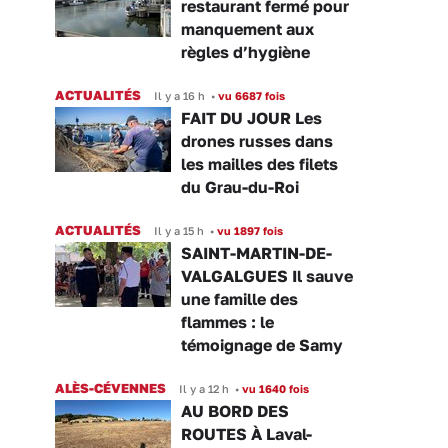
restaurant fermé pour
manquement aux
règles d’hygiène
ACTUALITÉS
Il y a 16 h
•
vu 6687 fois
FAIT DU JOUR Les
drones russes dans
les mailles des filets
du Grau-du-Roi
ACTUALITÉS
Il y a 15 h
•
vu 1897 fois
SAINT-MARTIN-DE-
VALGALGUES Il sauve
une famille des
flammes : le
témoignage de Samy
ALÈS-CÉVENNES
Il y a 12 h
•
vu 1640 fois
AU BORD DES
ROUTES À Laval-