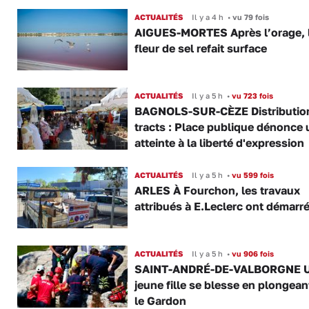
ACTUALITÉS
Il y a 4 h
•
vu 79 fois
AIGUES-MORTES Après l’orage, 
fleur de sel refait surface
ACTUALITÉS
Il y a 5 h
•
vu 723 fois
BAGNOLS-SUR-CÈZE Distributio
tracts : Place publique dénonce 
atteinte à la liberté d'expression
ACTUALITÉS
Il y a 5 h
•
vu 599 fois
ARLES À Fourchon, les travaux
attribués à E.Leclerc ont démarr
ACTUALITÉS
Il y a 5 h
•
vu 906 fois
SAINT-ANDRÉ-DE-VALBORGNE 
jeune fille se blesse en plongea
le Gardon