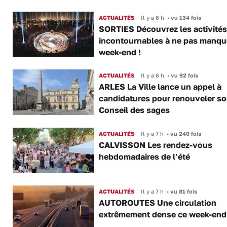
ACTUALITÉS
Il y a 6 h
•
vu 134 fois
SORTIES Découvrez les activités
incontournables à ne pas manqu
week-end !
ACTUALITÉS
Il y a 6 h
•
vu 92 fois
ARLES La Ville lance un appel à
candidatures pour renouveler s
Conseil des sages
ACTUALITÉS
Il y a 7 h
•
vu 240 fois
CALVISSON Les rendez-vous
hebdomadaires de l’été
ACTUALITÉS
Il y a 7 h
•
vu 81 fois
AUTOROUTES Une circulation
extrêmement dense ce week-end