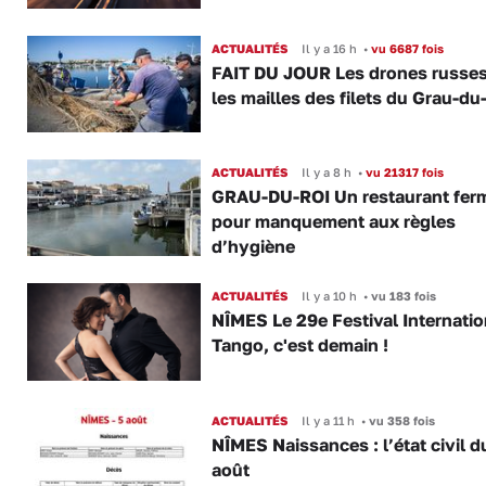
ACTUALITÉS
Il y a 16 h
•
vu 6687 fois
FAIT DU JOUR Les drones russe
les mailles des filets du Grau-du
ACTUALITÉS
Il y a 8 h
•
vu 21317 fois
GRAU-DU-ROI Un restaurant fer
pour manquement aux règles
d’hygiène
ACTUALITÉS
Il y a 10 h
•
vu 183 fois
NÎMES Le 29e Festival Internatio
Tango, c'est demain !
ACTUALITÉS
Il y a 11 h
•
vu 358 fois
NÎMES Naissances : l’état civil d
août