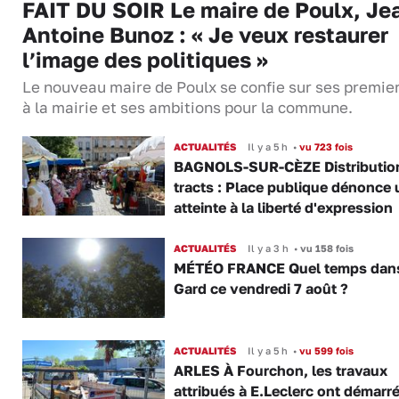
FAIT DU SOIR Le maire de Poulx, Je
Antoine Bunoz : « Je veux restaurer
l’image des politiques »
Le nouveau maire de Poulx se confie sur ses premie
à la mairie et ses ambitions pour la commune.
ACTUALITÉS
Il y a 5 h
•
vu 723 fois
BAGNOLS-SUR-CÈZE Distributio
tracts : Place publique dénonce 
atteinte à la liberté d'expression
ACTUALITÉS
Il y a 3 h
•
vu 158 fois
MÉTÉO FRANCE Quel temps dans
Gard ce vendredi 7 août ?
ACTUALITÉS
Il y a 5 h
•
vu 599 fois
ARLES À Fourchon, les travaux
attribués à E.Leclerc ont démarr