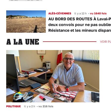
ALÈS-CÉVENNES
Il y a 12 h
•
vu 1640 fois
AU BORD DES ROUTES À Laval-P
deux convois pour ne pas oublier
Résistance et les mineurs dispar
A LA UNE
VOIR P
POLITIQUE
Il y a 2 h
•
vu 216 fois