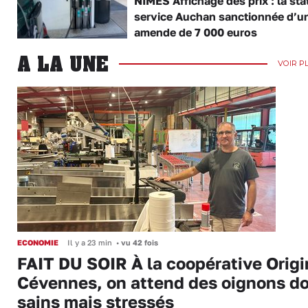
NÎMES Affichage des prix : la sta
service Auchan sanctionnée d’u
amende de 7 000 euros
A LA UNE
VOIR P
ECONOMIE
Il y a 23 min
•
vu 42 fois
FAIT DU SOIR À la coopérative Origi
Cévennes, on attend des oignons d
sains mais stressés