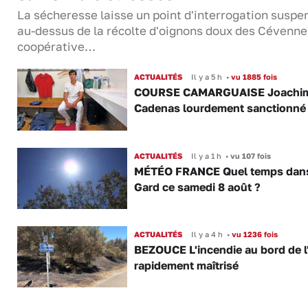
La sécheresse laisse un point d'interrogation suspe
au-dessus de la récolte d'oignons doux des Cévenne
coopérative…
ACTUALITÉS
Il y a 5 h
•
vu 1885 fois
COURSE CAMARGUAISE Joachi
Cadenas lourdement sanctionné
ACTUALITÉS
Il y a 1 h
•
vu 107 fois
MÉTÉO FRANCE Quel temps dans
Gard ce samedi 8 août ?
ACTUALITÉS
Il y a 4 h
•
vu 1236 fois
BEZOUCE L'incendie au bord de l
rapidement maîtrisé