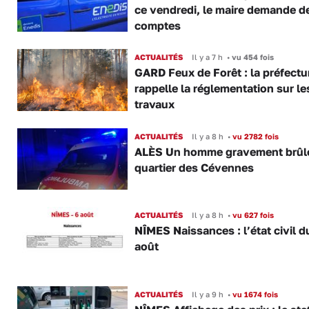
ce vendredi, le maire demande d
comptes
ACTUALITÉS
Il y a 7 h
•
vu 454 fois
GARD Feux de Forêt : la préfectu
rappelle la réglementation sur le
travaux
ACTUALITÉS
Il y a 8 h
•
vu 2782 fois
ALÈS Un homme gravement brûl
quartier des Cévennes
ACTUALITÉS
Il y a 8 h
•
vu 627 fois
NÎMES Naissances : l’état civil d
août
ACTUALITÉS
Il y a 9 h
•
vu 1674 fois