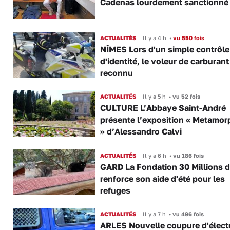
Cadenas lourdement sanctionné
ACTUALITÉS
Il y a 4 h
•
vu 550 fois
NÎMES Lors d'un simple contrôle
d'identité, le voleur de carburant
reconnu
ACTUALITÉS
Il y a 5 h
•
vu 52 fois
CULTURE L’Abbaye Saint-André
présente l’exposition « Metamor
» d’Alessandro Calvi
ACTUALITÉS
Il y a 6 h
•
vu 186 fois
GARD La Fondation 30 Millions d
renforce son aide d'été pour les
refuges
ACTUALITÉS
Il y a 7 h
•
vu 496 fois
ARLES Nouvelle coupure d'électr