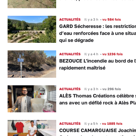
ACTUALITÉS
Il y a 3 h
•
vu 584 fois
GARD Sécheresse : les restrictio
d’eau renforcées face à une situ
qui se dégrade
ACTUALITÉS
Il y a 4 h
•
vu 1236 fois
BEZOUCE L'incendie au bord de l
rapidement maîtrisé
ACTUALITÉS
Il y a 3 h
•
vu 296 fois
ALÈS Thomas Créations célèbre 
ans avec un défilé rock à Alès P
ACTUALITÉS
Il y a 5 h
•
vu 1885 fois
COURSE CAMARGUAISE Joachi