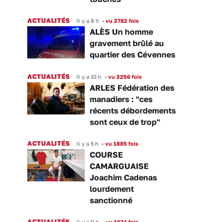
ACTUALITÉS
Il y a 8 h
•
vu 2782 fois
ALÈS Un homme
gravement brûlé au
quartier des Cévennes
ACTUALITÉS
Il y a 10 h
•
vu 2256 fois
ARLES Fédération des
manadiers : "ces
récents débordements
sont ceux de trop"
ACTUALITÉS
Il y a 5 h
•
vu 1885 fois
COURSE
CAMARGUAISE
Joachim Cadenas
lourdement
sanctionné
ACTUALITÉS
Il y a 9 h
•
vu 1674 fois