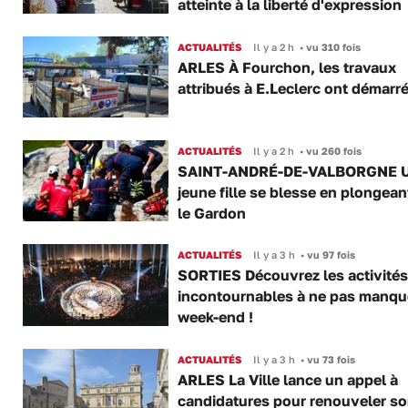
atteinte à la liberté d'expression
ACTUALITÉS
Il y a 2 h
•
vu 310 fois
ARLES À Fourchon, les travaux
attribués à E.Leclerc ont démarr
ACTUALITÉS
Il y a 2 h
•
vu 260 fois
SAINT-ANDRÉ-DE-VALBORGNE 
jeune fille se blesse en plongea
le Gardon
ACTUALITÉS
Il y a 3 h
•
vu 97 fois
SORTIES Découvrez les activités
incontournables à ne pas manqu
week-end !
ACTUALITÉS
Il y a 3 h
•
vu 73 fois
ARLES La Ville lance un appel à
candidatures pour renouveler s