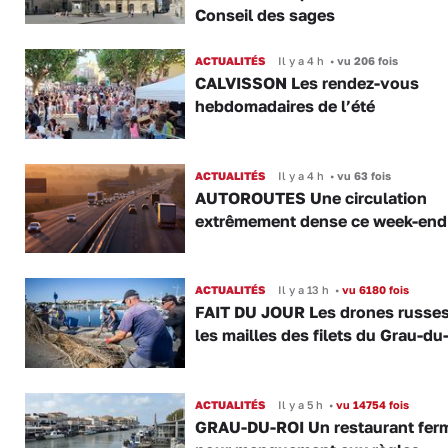
Conseil des sages
ACTUALITÉS
Il y a 4 h
•
vu 206 fois
CALVISSON Les rendez-vous
hebdomadaires de l’été
ACTUALITÉS
Il y a 4 h
•
vu 63 fois
AUTOROUTES Une circulation
extrêmement dense ce week-end
ACTUALITÉS
Il y a 13 h
•
vu 6180 fois
FAIT DU JOUR Les drones russe
les mailles des filets du Grau-du
ACTUALITÉS
Il y a 5 h
•
vu 14754 fois
GRAU-DU-ROI Un restaurant fer