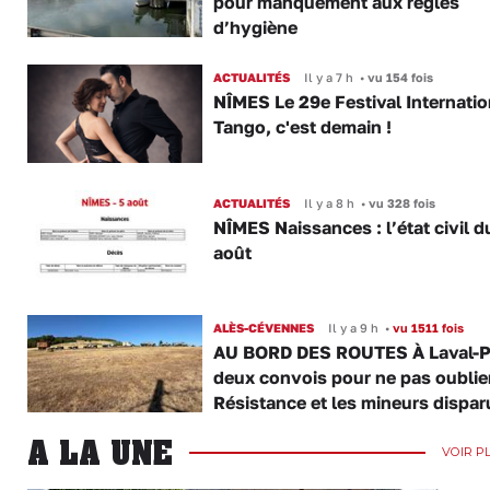
pour manquement aux règles
d’hygiène
ACTUALITÉS
Il y a 7 h
•
vu 154 fois
NÎMES Le 29e Festival Internatio
Tango, c'est demain !
ACTUALITÉS
Il y a 8 h
•
vu 328 fois
NÎMES Naissances : l’état civil d
août
ALÈS-CÉVENNES
Il y a 9 h
•
vu 1511 fois
AU BORD DES ROUTES À Laval-P
deux convois pour ne pas oublier
Résistance et les mineurs dispar
A LA UNE
VOIR P