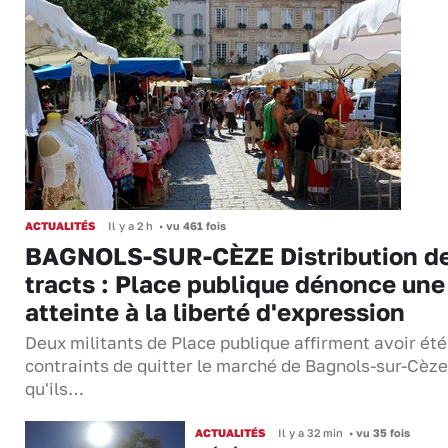
ACTUALITÉS
Il y a 2 h
•
vu 461 fois
BAGNOLS-SUR-CÈZE Distribution d
tracts : Place publique dénonce une
atteinte à la liberté d'expression
Deux militants de Place publique affirment avoir été
contraints de quitter le marché de Bagnols-sur-Cèze
qu'ils…
ACTUALITÉS
Il y a 32 min
•
vu 35 fois