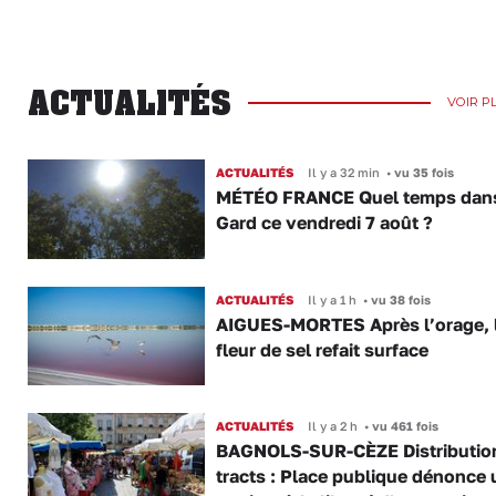
ACTUALITÉS
VOIR P
ACTUALITÉS
Il y a 32 min
•
vu 35 fois
MÉTÉO FRANCE Quel temps dans
Gard ce vendredi 7 août ?
ACTUALITÉS
Il y a 1 h
•
vu 38 fois
AIGUES-MORTES Après l’orage, 
fleur de sel refait surface
ACTUALITÉS
Il y a 2 h
•
vu 461 fois
BAGNOLS-SUR-CÈZE Distributio
tracts : Place publique dénonce 