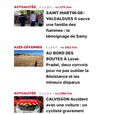
ACTUALITÉS
Il y a 12 h
•
vu 1771 fois
SAINT-MARTIN-DE-
VALGALGUES Il sauve
une famille des
flammes : le
témoignage de Samy
ALÈS-CÉVENNES
Il y a 9 h
•
vu 1511 fois
AU BORD DES
ROUTES À Laval-
Pradel, deux convois
pour ne pas oublier la
Résistance et les
mineurs disparus
ACTUALITÉS
Il y a 11 h
•
vu 1386 fois
CALVISSON Accident
avec une voiture : un
cycliste gravement