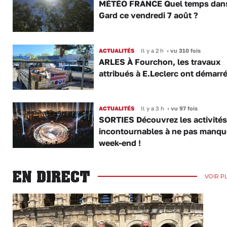
MÉTÉO FRANCE Quel temps dans
Gard ce vendredi 7 août ?
ACTUALITÉS
Il y a 2 h
•
vu 310 fois
ARLES À Fourchon, les travaux
attribués à E.Leclerc ont démarr
ACTUALITÉS
Il y a 3 h
•
vu 97 fois
SORTIES Découvrez les activités
incontournables à ne pas manqu
week-end !
EN DIRECT
VOIR P