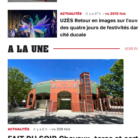
ACTUALITÉS
Il y a 17 h
•
vu 2072 fois
UZÈS Retour en images sur l'ouv
des quatre jours de festivités da
cité ducale
A LA UNE
VOIR P
ACTUALITÉS
Il y a 6 h
•
vu 228 fois