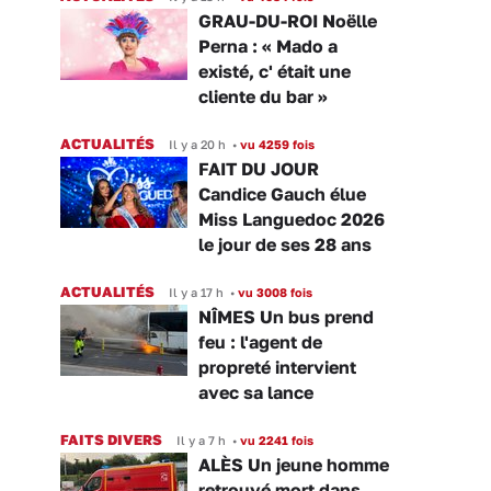
GRAU-DU-ROI Noëlle
Perna : « Mado a
existé, c' était une
cliente du bar »
ACTUALITÉS
Il y a 20 h
•
vu 4259 fois
FAIT DU JOUR
Candice Gauch élue
Miss Languedoc 2026
le jour de ses 28 ans
ACTUALITÉS
Il y a 17 h
•
vu 3008 fois
NÎMES Un bus prend
feu : l'agent de
propreté intervient
avec sa lance
FAITS DIVERS
Il y a 7 h
•
vu 2241 fois
ALÈS Un jeune homme
retrouvé mort dans