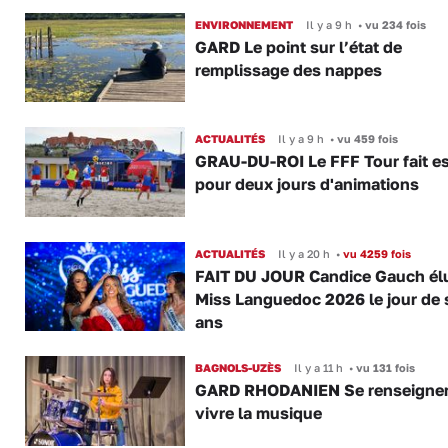
ENVIRONNEMENT
Il y a 9 h
•
vu 234 fois
GARD Le point sur l’état de
remplissage des nappes
ACTUALITÉS
Il y a 9 h
•
vu 459 fois
GRAU-DU-ROI Le FFF Tour fait e
pour deux jours d'animations
ACTUALITÉS
Il y a 20 h
•
vu 4259 fois
FAIT DU JOUR Candice Gauch él
Miss Languedoc 2026 le jour de 
ans
BAGNOLS-UZÈS
Il y a 11 h
•
vu 131 fois
GARD RHODANIEN Se renseigner,
vivre la musique