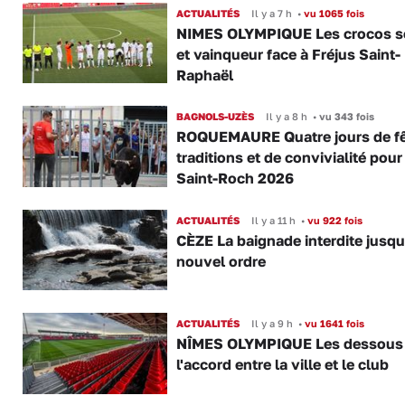
ACTUALITÉS
Il y a 7 h
•
vu 1065 fois
NIMES OLYMPIQUE Les crocos s
et vainqueur face à Fréjus Saint-
Raphaël
BAGNOLS-UZÈS
Il y a 8 h
•
vu 343 fois
ROQUEMAURE Quatre jours de fê
traditions et de convivialité pour
Saint-Roch 2026
ACTUALITÉS
Il y a 11 h
•
vu 922 fois
CÈZE La baignade interdite jusqu
nouvel ordre
ACTUALITÉS
Il y a 9 h
•
vu 1641 fois
NÎMES OLYMPIQUE Les dessous
l'accord entre la ville et le club