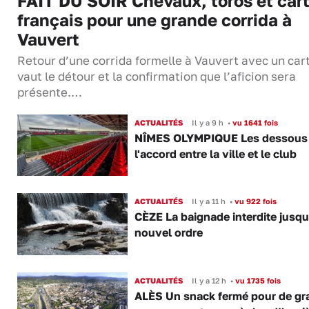
FAIT DU SOIR Chevaux, toros et cart
français pour une grande corrida à
Vauvert
Retour d’une corrida formelle à Vauvert avec un cart
vaut le détour et la confirmation que l’aficion sera
présente.…
ACTUALITÉS
Il y a 9 h
•
vu 1641 fois
NÎMES OLYMPIQUE Les dessous
l'accord entre la ville et le club
ACTUALITÉS
Il y a 11 h
•
vu 922 fois
CÈZE La baignade interdite jusqu
nouvel ordre
ACTUALITÉS
Il y a 12 h
•
vu 1735 fois
ALÈS Un snack fermé pour de gr