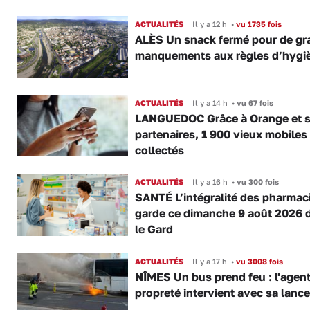
ACTUALITÉS
Il y a 12 h
•
vu 1735 fois
ALÈS Un snack fermé pour de gr
manquements aux règles d’hygi
ACTUALITÉS
Il y a 14 h
•
vu 67 fois
LANGUEDOC Grâce à Orange et 
partenaires, 1 900 vieux mobiles
collectés
ACTUALITÉS
Il y a 16 h
•
vu 300 fois
SANTÉ L’intégralité des pharmac
garde ce dimanche 9 août 2026 
le Gard
ACTUALITÉS
Il y a 17 h
•
vu 3008 fois
NÎMES Un bus prend feu : l'agent
propreté intervient avec sa lance