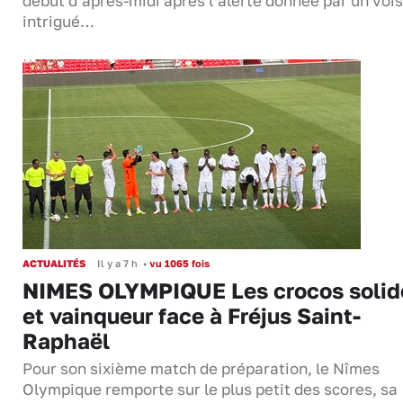
début d’après-midi après l’alerte donnée par un vois
intrigué…
ACTUALITÉS
Il y a 7 h
•
vu 1065 fois
NIMES OLYMPIQUE Les crocos solid
et vainqueur face à Fréjus Saint-
Raphaël
Pour son sixième match de préparation, le Nîmes
Olympique remporte sur le plus petit des scores, sa