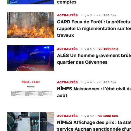
comptes
ACTUALITÉS
Il y a 3 h
•
vu 265 fois
GARD Feux de Forêt : la préfectu
rappelle la réglementation sur le
travaux
ACTUALITÉS
Il y a 4 h
•
vu 1599 fois
ALÈS Un homme gravement brûl
quartier des Cévennes
ACTUALITÉS
Il y a 4 h
•
vu 435 fois
NÎMES Naissances : l’état civil d
août
ACTUALITÉS
Il y a 5 h
•
vu 1288 fois
NÎMES Affichage des prix : la sta
service Auchan sanctionnée d’u