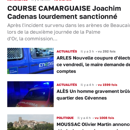
COURSE CAMARGUAISE Joachim
Cadenas lourdement sanctionné
Après l'incident survenu dans les arènes de Beaucai
lors de la deuxième journée de la Palme
d'Or, la commission…
ACTUALITÉS
Il y a 3 h
•
vu 292 fois
ARLES Nouvelle coupure d'électr
ce vendredi, le maire demande d
comptes
ACTUALITÉS
Il y a 4 h
•
vu 1599 fois
ALÈS Un homme gravement brûl
quartier des Cévennes
POLITIQUE
Il y a 4 h
•
vu 1008 fois
MOUSSAC Olivier Martin annonc