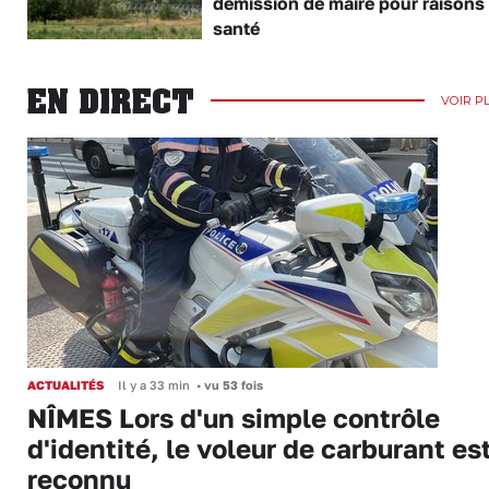
démission de maire pour raisons
santé
EN DIRECT
VOIR P
ACTUALITÉS
Il y a 33 min
•
vu 53 fois
NÎMES Lors d'un simple contrôle
d'identité, le voleur de carburant es
reconnu