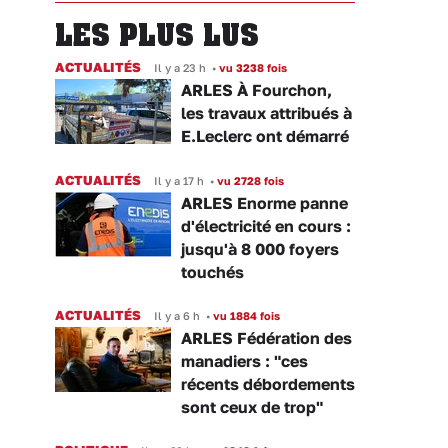
LES PLUS LUS
ACTUALITÉS
Il y a 23 h
•
vu 3238 fois
ARLES À Fourchon,
les travaux attribués à
E.Leclerc ont démarré
ACTUALITÉS
Il y a 17 h
•
vu 2728 fois
ARLES Enorme panne
d'électricité en cours :
jusqu'à 8 000 foyers
touchés
ACTUALITÉS
Il y a 6 h
•
vu 1884 fois
ARLES Fédération des
manadiers : "ces
récents débordements
sont ceux de trop"