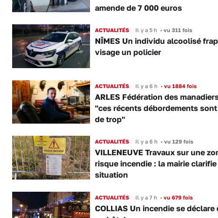
amende de 7 000 euros
ACTUALITÉS
Il y a 5 h
•
vu 311 fois
NÎMES Un individu alcoolisé fra
visage un policier
ACTUALITÉS
Il y a 6 h
•
vu 1884 fois
ARLES Fédération des manadiers
"ces récents débordements sont
de trop"
ACTUALITÉS
Il y a 6 h
•
vu 129 fois
VILLENEUVE Travaux sur une zo
risque incendie : la mairie clarifie
situation
ACTUALITÉS
Il y a 7 h
•
vu 679 fois
COLLIAS Un incendie se déclare