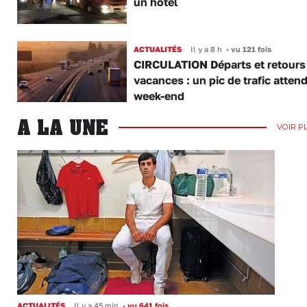
un hôtel
ACTUALITÉS
Il y a 8 h
•
vu 121 fois
CIRCULATION Départs et retours
vacances : un pic de trafic atten
week-end
A LA UNE
VOIR P
ACTUALITÉS
Il y a 45 min
•
vu 641 fois