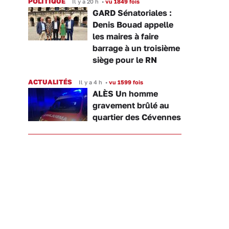
POLITIQUE
Il y a 20 h
•
vu 1849 fois
GARD Sénatoriales :
Denis Bouad appelle
les maires à faire
barrage à un troisième
siège pour le RN
ACTUALITÉS
Il y a 4 h
•
vu 1599 fois
ALÈS Un homme
gravement brûlé au
quartier des Cévennes