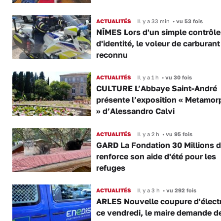
ACTUALITÉS
Il y a 33 min
•
vu 53 fois
NÎMES Lors d'un simple contrôle
d'identité, le voleur de carburant
reconnu
ACTUALITÉS
Il y a 1 h
•
vu 30 fois
CULTURE L’Abbaye Saint-André
présente l’exposition « Metamor
» d’Alessandro Calvi
ACTUALITÉS
Il y a 2 h
•
vu 95 fois
GARD La Fondation 30 Millions d
renforce son aide d'été pour les
refuges
ACTUALITÉS
Il y a 3 h
•
vu 292 fois
ARLES Nouvelle coupure d'électr
ce vendredi, le maire demande d