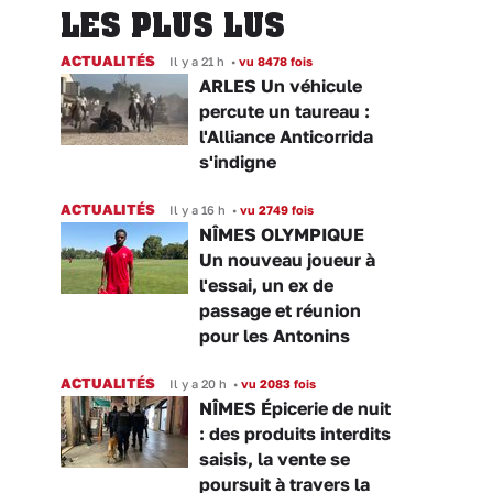
LES PLUS LUS
ACTUALITÉS
Il y a 21 h
•
vu 8478 fois
ARLES Un véhicule
percute un taureau :
l'Alliance Anticorrida
s'indigne
ACTUALITÉS
Il y a 16 h
•
vu 2749 fois
NÎMES OLYMPIQUE
Un nouveau joueur à
l'essai, un ex de
passage et réunion
pour les Antonins
ACTUALITÉS
Il y a 20 h
•
vu 2083 fois
NÎMES Épicerie de nuit
: des produits interdits
saisis, la vente se
poursuit à travers la