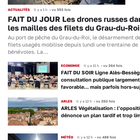
ACTUALITÉS
Il y a 1 h
•
vu 353 fois
FAIT DU JOUR Les drones russes da
les mailles des filets du Grau-du-Roi
Au port de pêche du Grau-du-Roi, le désarmement d
filets usagés mobilise depuis lundi une trentaine de
bénévoles. La…
ECONOMIE
Il y a 11 h
•
vu 264 fois
FAIT DU SOIR Ligne Alès-Bessège
consultation publique largement
favorable... mais parfois hors-su
ARLES
Il y a 12 h
•
vu 263 fois
ARLES Végétalisation : l’opposit
dénonce un plan tardif et trop lim
MÉTÉO
Il y a 12 h
•
vu 488 fois