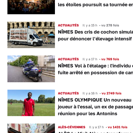
les étoiles poursuit sa tournée e
ACTUALITÉS
Il y a 15 h
•
vu 278 fois
NÎMES Des cris de cochon simul
pour dénoncer l’élevage intensif
ACTUALITÉS
Il y a 17 h
•
vu 769 fois
NÎMES Vol à l'étalage : l'individu
fuite arrêté en possession de ca
ACTUALITÉS
Il y a 16 h
•
vu 2749 fois
NÎMES OLYMPIQUE Un nouveau
joueur à l'essai, un ex de passag
réunion pour les Antonins
ALÈS-CÉVENNES
Il y a 17 h
•
vu 1431 fois