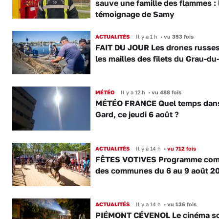
sauve une famille des flammes : 
témoignage de Samy
ACTUALITÉS
Il y a 1 h
•
vu 353 fois
FAIT DU JOUR Les drones russe
les mailles des filets du Grau-du
MÉTÉO
Il y a 12 h
•
vu 488 fois
MÉTÉO FRANCE Quel temps dans
Gard, ce jeudi 6 août ?
ACTUALITÉS
Il y a 14 h
•
vu 712 fois
FÊTES VOTIVES Programme com
des communes du 6 au 9 août 2
ACTUALITÉS
Il y a 14 h
•
vu 136 fois
PIÉMONT CÉVENOL Le cinéma s