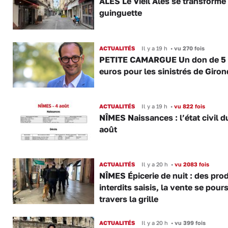
ALÈS Le Vieil Alès se transforme
guinguette
ACTUALITÉS
Il y a 19 h
•
vu 270 fois
PETITE CAMARGUE Un don de 5
euros pour les sinistrés de Giro
ACTUALITÉS
Il y a 19 h
•
vu 822 fois
NÎMES Naissances : l’état civil d
août
ACTUALITÉS
Il y a 20 h
•
vu 2083 fois
NÎMES Épicerie de nuit : des pro
interdits saisis, la vente se pours
travers la grille
ACTUALITÉS
Il y a 20 h
•
vu 399 fois