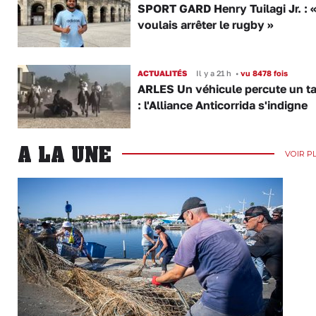
SPORT GARD Henry Tuilagi Jr. : «
voulais arrêter le rugby »
ACTUALITÉS
Il y a 21 h
•
vu 8478 fois
ARLES Un véhicule percute un t
: l'Alliance Anticorrida s'indigne
A LA UNE
VOIR P