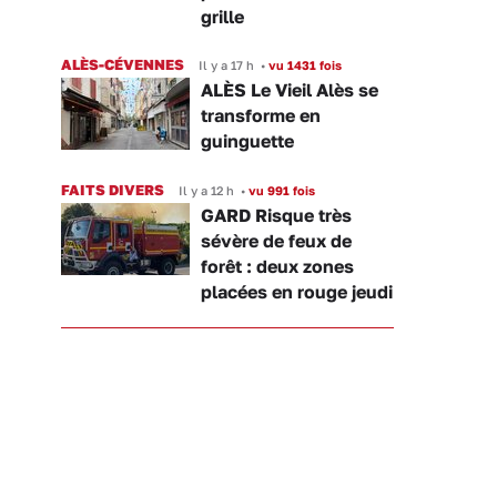
grille
ALÈS-CÉVENNES
Il y a 17 h
•
vu 1431 fois
ALÈS Le Vieil Alès se
transforme en
guinguette
FAITS DIVERS
Il y a 12 h
•
vu 991 fois
GARD Risque très
sévère de feux de
forêt : deux zones
placées en rouge jeudi