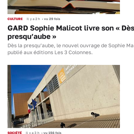
CULTURE
Il y a 2 h
•
vu 29 fois
GARD Sophie Malicot livre son « Dès
presqu’aube »
Dès la presqu’aube, le nouvel ouvrage de Sophie Mal
publié aux éditions Les 3 Colonnes.
SOCIÉTÉ
Il y a 3 h
•
vu 156 fois