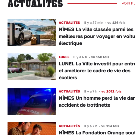
ACTUALITÉS
VOIR P
ACTUALITÉS
Il y a 37 min
•
vu 126 fois
NÎMES La ville classée parmi les
meilleures pour voyager en voitu
électrique
LUNEL
Il y a 6 h
•
vu 158 fois
LUNEL La Ville investit pour entr
et améliorer le cadre de vie des
écoliers
ACTUALITÉS
Il y a 7 h
•
vu 2072 fois
NÎMES Un homme perd la vie da
accident de trottinette
ACTUALITÉS
Il y a 7 h
•
vu 114 fois
NÎMES La Fondation Orange sout