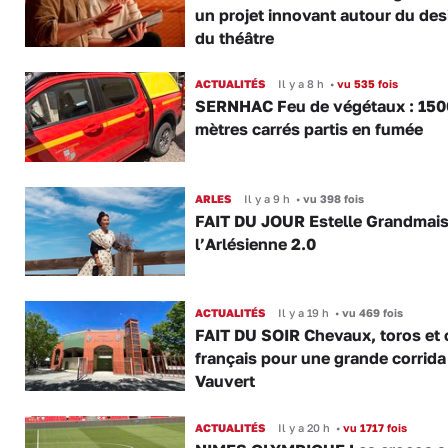
un projet innovant autour du des
du théâtre
ACTUALITÉS
Il y a 8 h
•
vu 535 fois
SERNHAC Feu de végétaux : 150
mètres carrés partis en fumée
ARLES
Il y a 9 h
•
vu 398 fois
FAIT DU JOUR Estelle Grandmai
l’Arlésienne 2.0
ACTUALITÉS
Il y a 19 h
•
vu 469 fois
FAIT DU SOIR Chevaux, toros et 
français pour une grande corrida
Vauvert
ACTUALITÉS
Il y a 20 h
•
vu 1717 fois