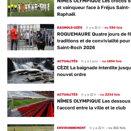
NIMES OLYMPIQUE Les crocos s
et vainqueur face à Fréjus Saint-
Raphaël
BAGNOLS-UZÈS
Il y a 21 h
•
vu 590 fois
ROQUEMAURE Quatre jours de fê
traditions et de convivialité pour
Saint-Roch 2026
ACTUALITÉS
Il y a 1 jour
•
vu 1694 fois
CÈZE La baignade interdite jusqu
nouvel ordre
ACTUALITÉS
Il y a 22 h
•
vu 2234 fois
NÎMES OLYMPIQUE Les dessous
l'accord entre la ville et le club
ENVIRONNEMENT
Il y a 22 h
•
vu 311 fois