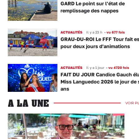
GARD Le point sur l’état de
remplissage des nappes
ACTUALITÉS
Il y a 23 h
•
vu 677 fois
GRAU-DU-ROI Le FFF Tour fait e
pour deux jours d'animations
ACTUALITÉS
Il y a 1 jour
•
vu 4720 fois
FAIT DU JOUR Candice Gauch él
Miss Languedoc 2026 le jour de 
ans
A LA UNE
VOIR P