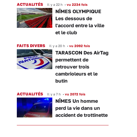
ACTUALITÉS
Il y a 22 h
•
vu 2234 fois
NÎMES OLYMPIQUE
Les dessous de
l'accord entre la ville
et le club
FAITS DIVERS
Il y a 20 h
•
vu 2092 fois
TARASCON Des AirTag
permettent de
retrouver trois
cambrioleurs et le
butin
ACTUALITÉS
Il y a 7 h
•
vu 2072 fois
NÎMES Un homme
perd la vie dans un
accident de trottinette