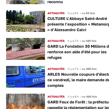
reconnu
ACTUALITÉS
Il y a 5 h
•
vu 52 fois
CULTURE L’Abbaye Saint-André
présente l’exposition « Metamor
» d’Alessandro Calvi
ACTUALITÉS
Il y a 7 h
•
vu 189 fois
GARD La Fondation 30 Millions d
renforce son aide d'été pour les
refuges
ACTUALITÉS
Il y a 7 h
•
vu 498 fois
ARLES Nouvelle coupure d'électr
ce vendredi, le maire demande d
comptes
ACTUALITÉS
Il y a 8 h
•
vu 460 fois
GARD Feux de Forêt : la préfectu
rappelle la réglementation sur le