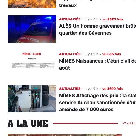
travaux
ACTUALITÉS
Il y a 8 h
•
vu 2829 fois
ALÈS Un homme gravement brûl
quartier des Cévennes
ACTUALITÉS
Il y a 9 h
•
vu 635 fois
NÎMES Naissances : l’état civil d
août
ACTUALITÉS
Il y a 9 h
•
vu 1690 fois
NÎMES Affichage des prix : la sta
service Auchan sanctionnée d’u
amende de 7 000 euros
A LA UNE
VOIR P