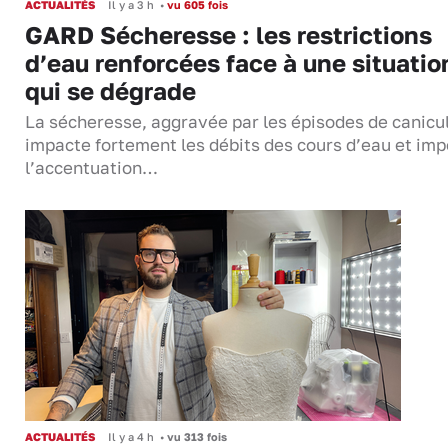
ACTUALITÉS
Il y a 3 h
•
vu 605 fois
GARD Sécheresse : les restrictions
d’eau renforcées face à une situatio
qui se dégrade
La sécheresse, aggravée par les épisodes de canicu
impacte fortement les débits des cours d’eau et im
l’accentuation…
ACTUALITÉS
Il y a 4 h
•
vu 313 fois