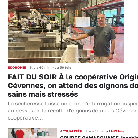
ECONOMIE
Il y a 40 min
•
vu 59 fois
FAIT DU SOIR À la coopérative Origi
Cévennes, on attend des oignons d
sains mais stressés
La sécheresse laisse un point d'interrogation suspe
au-dessus de la récolte d'oignons doux des Cévenne
coopérative…
ACTUALITÉS
Il y a 5 h
•
vu 1943 fois
COURSE CAMARGUAISE Joachi