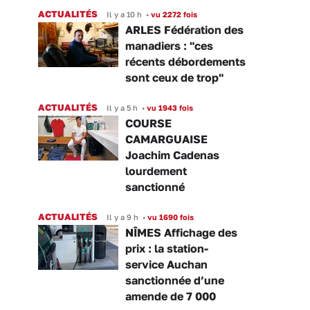
ACTUALITÉS
Il y a 10 h
•
vu 2272 fois
ARLES Fédération des
manadiers : "ces
récents débordements
sont ceux de trop"
ACTUALITÉS
Il y a 5 h
•
vu 1943 fois
COURSE
CAMARGUAISE
Joachim Cadenas
lourdement
sanctionné
ACTUALITÉS
Il y a 9 h
•
vu 1690 fois
NÎMES Affichage des
prix : la station-
service Auchan
sanctionnée d’une
amende de 7 000