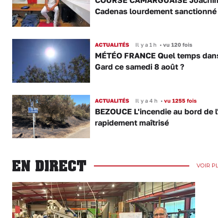
Cadenas lourdement sanctionné
ACTUALITÉS
Il y a 1 h
•
vu 120 fois
MÉTÉO FRANCE Quel temps dans
Gard ce samedi 8 août ?
ACTUALITÉS
Il y a 4 h
•
vu 1255 fois
BEZOUCE L'incendie au bord de l
rapidement maîtrisé
EN DIRECT
VOIR P