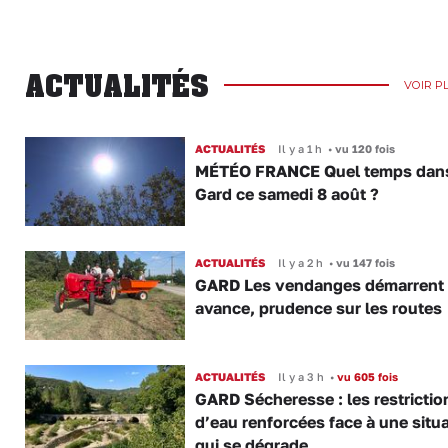
ACTUALITÉS
VOIR P
ACTUALITÉS
Il y a 1 h
•
vu 120 fois
MÉTÉO FRANCE Quel temps dans
Gard ce samedi 8 août ?
ACTUALITÉS
Il y a 2 h
•
vu 147 fois
GARD Les vendanges démarrent
avance, prudence sur les routes
ACTUALITÉS
Il y a 3 h
•
vu 605 fois
GARD Sécheresse : les restrictio
d’eau renforcées face à une situ
qui se dégrade