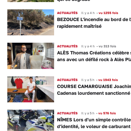
ACTUALITÉS
Il y a 4 h
•
vu 1255 fois
BEZOUCE L'incendie au bord de l
rapidement maîtrisé
ACTUALITÉS
Il y a 4 h
•
vu 313 fois
ALÈS Thomas Créations célèbre 
ans avec un défilé rock à Alès P
ACTUALITÉS
Il y a 5 h
•
vu 1943 fois
COURSE CAMARGUAISE Joachi
Cadenas lourdement sanctionné
ACTUALITÉS
Il y a 5 h
•
vu 576 fois
NÎMES Lors d'un simple contrôle
d'identité, le voleur de carburant